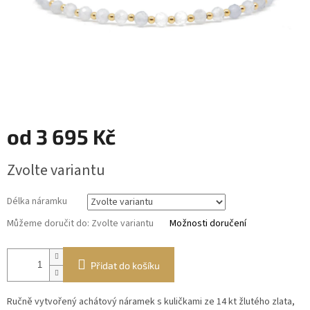
od
3 695 Kč
Měrná
Zvolte variantu
cena:
Délka náramku
Můžeme doručit do:
Zvolte variantu
Možnosti doručení
Přidat do košíku
Ručně vytvořený achátový náramek s kuličkami ze 14 kt žlutého zlata,