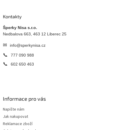
á
p
a
Kontakty
t
í
Šperky Nisa s.r.o.
Nedbalova 663, 463 12 Liberec 25
✉
info@sperkynisa.cz
📞
777 090 988
📞
602 650 463
Informace pro vás
Napište nám
Jak nakupovat
Reklamace zboží