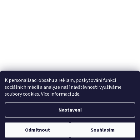
K personalizaci obsahu a reklam, poskytování funkcí
sociálních médií a analýze naší návštěvnosti využíváme
soubory cookies. Více informací
zde
.
Vytvořil Shoptet
Nastavil tým EshopyUmíme.cz
Nastavení
Copyright 2026
sperkynisa.cz
. Všechna práva vyhrazena.
Upravit
Odmítnout
Souhlasím
nastavení cookies