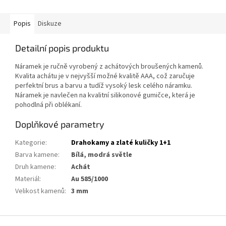
Popis
Diskuze
Detailní popis produktu
Náramek je ručně vyrobený z achátových broušených kamenů.
Kvalita achátu je v nejvyšší možné kvalitě AAA, což zaručuje
perfektní brus a barvu a tudíž vysoký lesk celého náramku.
Náramek je navlečen na kvalitní silikonové gumičce, která je
pohodlná při oblékaní.
Doplňkové parametry
Kategorie
:
Drahokamy a zlaté kuličky 1+1
Barva kamene
:
Bílá, modrá světle
Druh kamene
:
Achát
Materiál
:
Au 585/1000
Velikost kamenů
:
3 mm
Z