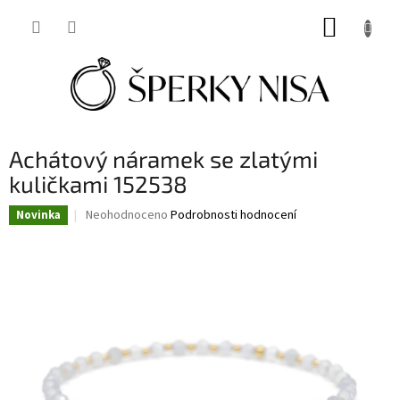
Přejít
NÁKUP
na
obsah
KOŠÍK
Achátový náramek se zlatými
kuličkami 152538
Průměrné
Neohodnoceno
Podrobnosti hodnocení
Novinka
hodnocení
produktu
je
0,0
z
5
hvězdiček.