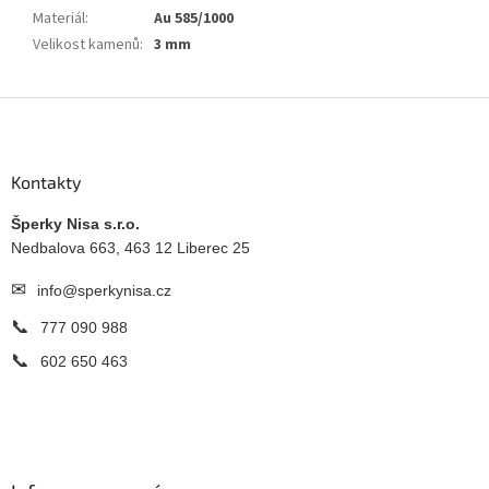
Materiál
:
Au 585/1000
Velikost kamenů
:
3 mm
Z
á
p
a
Kontakty
t
í
Šperky Nisa s.r.o.
Nedbalova 663, 463 12 Liberec 25
✉
info@sperkynisa.cz
📞
777 090 988
📞
602 650 463