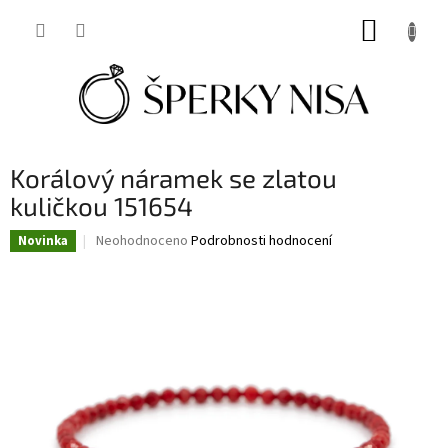
Přejít
NÁKUP
na
obsah
KOŠÍK
Korálový náramek se zlatou
kuličkou 151654
Průměrné
Neohodnoceno
Podrobnosti hodnocení
Novinka
hodnocení
produktu
je
0,0
z
5
hvězdiček.