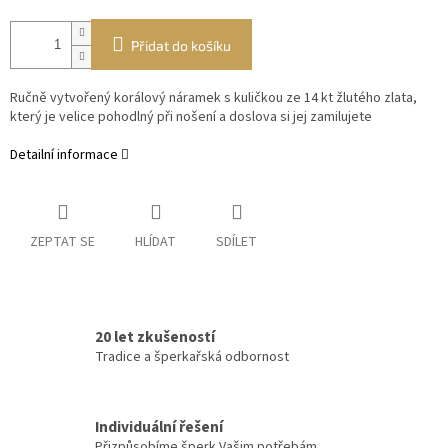
Přidat do košíku
Ručně vytvořený korálový náramek s kuličkou ze 14 kt žlutého zlata,
který je velice pohodlný při nošení a doslova si jej zamilujete
Detailní informace
ZEPTAT SE
HLÍDAT
SDÍLET
20 let zkušeností
Tradice a šperkařská odbornost
Individuální řešení
Přizpůsobíme šperk Vašim potřebám