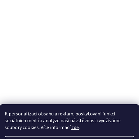
K personalizaci obsahu a reklam, poskytování funkcí
sociálních médií a analýze naší návštěvnosti využíváme
soubory cookies. Více informací
zde
.
Vytvořil Shoptet