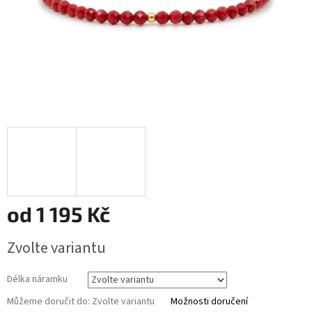
od
1 195 Kč
Měrná
Zvolte variantu
cena:
Délka náramku
Můžeme doručit do:
Zvolte variantu
Možnosti doručení