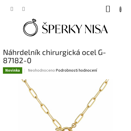
Přejít
NÁKUP
na
obsah
KOŠÍK
Náhrdelník chirurgická ocel G-
87182-0
Průměrné
Neohodnoceno
Podrobnosti hodnocení
Novinka
hodnocení
produktu
je
0,0
z
5
hvězdiček.