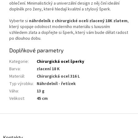
oblečení. Minimalistický a univerzální design z něj činí ideální
doplněk pro ženy, které hledají kvalitní a stylový šperk.
Vyberte si
náhrdelník z chirurgické oceli zlacený 18K zlatem
,
který spojuje odolnost moderního materiálu s luxusním
vzhledem zlata a dopřejte si šperk, který vám bude dělat radost
po dlouhou dobu.
Doplňkové parametry
Kategorie
:
Chirurgická ocel šperky
Barva
:
zlacení 18 K
Materiál
:
Chirurgická ocel 316 L
Typ výrobku
:
Náhrdelníl - řetízek
Váha
:
13 g
Velikost
:
45 cm
Z
á
p
a
Kontakty