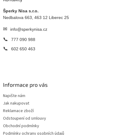
t
í
Šperky Nisa s.r.o.
Nedbalova 663, 463 12 Liberec 25
✉
info@sperkynisa.cz
📞
777 090 988
📞
602 650 463
Informace pro vás
Napište nám
Jak nakupovat
Reklamace zboží
Odstoupení od smlouvy
Obchodní podmínky
Podmínky ochrany osobních údajů