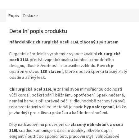
Popis
Diskuze
Detailní popis produktu
Náhrdelník z chirurgické oceli 316L zlacený 18K zlatem
Elegantní náhrdelník vyrobený z vysoce kvalitní
chirurgické
oceli 316L
představuje dokonalou kombinaci moderního
designu, dlouhé životnosti a luxusního vzhledu. Povrch je
opatřen vrstvou
18K zlacení
, které dodává šperku krásný zlatý
odstín a zářivý lesk.
Chirurgická ocel 316L
je známá svou mimořádnou odolností
vůči korozi, poškrábání i běžnému opotřebení. Šperk nečerná,
nemění barvu a při správné péči si dlouhodobě zachovává svůj
reprezentativní vzhled. Materiál je navíc
hypoalergenní
, takže
je vhodný i pro citlivou pokožku a každodenní nošení.
Díky nadčasovému provedení se
zlacený náhrdelník z oceli
316L
snadno kombinuje s dalšími doplňky. Skvěle doplní
elegantní outfit do společnosti, pracovní styl i volnočasové