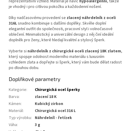
reprezentativní vzhled. Materiál je navíc
hypoalergenní
, takže
je vhodný i pro citlivou pokožku a každodenní nošení.
Díky nadčasovému provedení se
zlacený náhrdelník z oceli
316L
snadno kombinuje s dalšími doplňky. Skvěle doplní
elegantní outfit do společnosti, pracovní styl i volnočasové
oblečení. Minimalistický a univerzální design z něj činí ideální
doplněk pro ženy, které hledají kvalitní a stylový šperk.
Vyberte si
náhrdelník z chirurgické oceli zlacený 18K zlatem
,
který spojuje odolnost moderního materiálu s luxusním
vzhledem zlata a dopřejte si šperk, který vám bude dělat radost
po dlouhou dobu.
Doplňkové parametry
Kategorie
:
Chirurgická ocel šperky
Barva
:
zlacení 18 K
Kámen
:
Kubický zirkon
Materiál
:
Chirurgická ocel 316 L
Typ výrobku
:
Náhrdelníl - řetízek
Váha
:
3 g