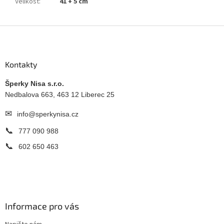
Velikost
:
41 + 5 cm
Z
á
p
a
Kontakty
t
í
Šperky Nisa s.r.o.
Nedbalova 663, 463 12 Liberec 25
✉
info@sperkynisa.cz
📞
777 090 988
📞
602 650 463
Informace pro vás