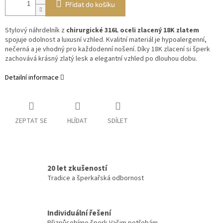
Přidat do košíku
Stylový náhrdelník z
chirurgické 316L oceli zlacený 18K zlatem
spojuje odolnost a luxusní vzhled. Kvalitní materiál je hypoalergenní,
nečerná a je vhodný pro každodenní nošení. Díky 18K zlacení si šperk
zachovává krásný zlatý lesk a elegantní vzhled po dlouhou dobu.
Detailní informace
ZEPTAT SE
HLÍDAT
SDÍLET
20 let zkušeností
Tradice a šperkařská odbornost
Individuální řešení
Přizpůsobíme šperk Vašim potřebám