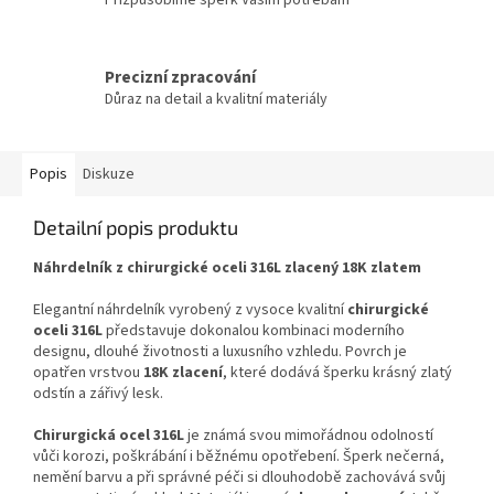
Precizní zpracování
Důraz na detail a kvalitní materiály
Popis
Diskuze
Detailní popis produktu
Náhrdelník z chirurgické oceli 316L zlacený 18K zlatem
Elegantní náhrdelník vyrobený z vysoce kvalitní
chirurgické
oceli 316L
představuje dokonalou kombinaci moderního
designu, dlouhé životnosti a luxusního vzhledu. Povrch je
opatřen vrstvou
18K zlacení
, které dodává šperku krásný zlatý
odstín a zářivý lesk.
Chirurgická ocel 316L
je známá svou mimořádnou odolností
vůči korozi, poškrábání i běžnému opotřebení. Šperk nečerná,
nemění barvu a při správné péči si dlouhodobě zachovává svůj