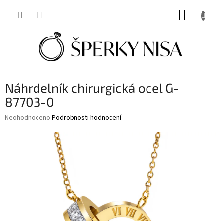
Přejít
NÁKUP
na
obsah
KOŠÍK
Náhrdelník chirurgická ocel G-
87703-0
Průměrné
Neohodnoceno
Podrobnosti hodnocení
hodnocení
produktu
je
0,0
z
5
hvězdiček.