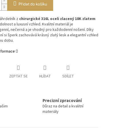
Přidat do košíku
áhrdelník z
chirurgické 316L oceli zlacený 18K zlatem
dolnost a luxusní vzhled. Kvalitní materiál je
enní, nečerná a je vhodný pro každodenní nošení. Díky
ní si šperk zachovává krásný zlatý lesk a elegantní vzhled
ou dobu.
informace
ZEPTAT SE
HLÍDAT
SDÍLET
Precizní zpracování
Vašim
Důraz na detail a kvalitní
materiály