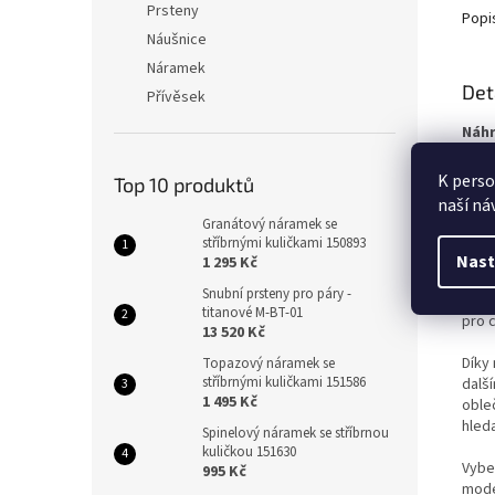
Prsteny
Popi
Náušnice
Náramek
Det
Přívěsek
Náhr
Eleg
K perso
Top 10 produktů
doko
naší ná
opat
Granátový náramek se
stříbrnými kuličkami 150893
Chir
Nast
1 295 Kč
běžn
Snubní prsteny pro páry -
zacho
titanové M-BT-01
pro 
13 520 Kč
Díky
Topazový náramek se
stříbrnými kuličkami 151586
další
1 495 Kč
obleč
hleda
Spinelový náramek se stříbrnou
kuličkou 151630
Vybe
995 Kč
mode