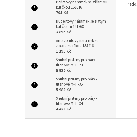
Perleťový náramek se stříbrnou
rado
kuličkou 151616
795 Kč
Rubelitový náramek se zlatými
kuličkami 151968
3 895 Kč
Amazonitový náramek se
zlatou kuličkou 155416
1 195 Kč
Snubní prsteny pro páry -
titanové M-TI-28
5 980 Kč
Snubní prsteny pro páry -
titanové M-TI-35
5 980 Kč
Snubní prsteny pro páry -
titanové M-TI-34
4 420 Kč
Z
á
p