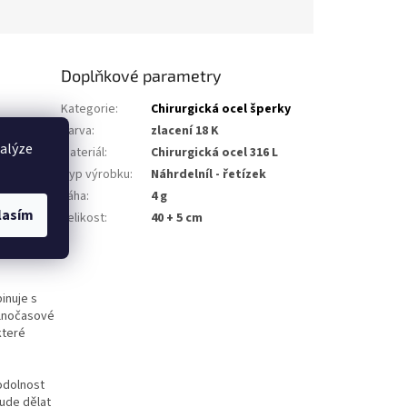
Doplňkové parametry
Kategorie
:
Chirurgická ocel šperky
Barva
:
zlacení 18 K
vuje
nalýze
Materiál
:
Chirurgická ocel 316 L
 Povrch je
Typ výrobku
:
Náhrdelníl - řetízek
esk.
Váha
:
4 g
bání i
lasím
Velikost
:
40 + 5 cm
odobě
je vhodný i
inuje s
volnočasové
které
 odolnost
bude dělat