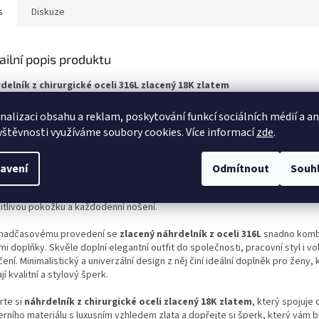
s
Diskuze
ailní popis produktu
delník z chirurgické oceli 316L zlacený 18K zlatem
antní náhrdelník vyrobený z vysoce kvalitní
chirurgické oceli 316L
předsta
nalizaci obsahu a reklam, poskytování funkcí sociálních médií a a
nalou kombinaci moderního designu, dlouhé životnosti a luxusního vzhledu.
vštěvnosti využíváme soubory cookies. Více informací
zde
.
řen vrstvou
18K zlacení
, které dodává šperku krásný zlatý odstín a zářivý l
urgická ocel 316L
je známá svou mimořádnou odolností vůči korozi, poškrá
avení
Odmítnout
Souh
ému opotřebení. Šperk nečerná, nemění barvu a při správné péči si dlouh
vává svůj reprezentativní vzhled. Materiál je navíc
hypoalergenní
, takže 
citlivou pokožku a každodenní nošení.
 nadčasovému provedení se
zlacený náhrdelník z oceli 316L
snadno komb
mi doplňky. Skvěle doplní elegantní outfit do společnosti, pracovní styl i 
ení. Minimalistický a univerzální design z něj činí ideální doplněk pro ženy, 
jí kvalitní a stylový šperk.
rte si
náhrdelník z chirurgické oceli zlacený 18K zlatem
, který spojuje
rního materiálu s luxusním vzhledem zlata a dopřejte si šperk, který vám 