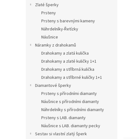
n
Zlaté šperky
e
Prsteny
l
Prsteny s barevnými kameny
Náhrdelníky-Řetízky
Náušnice
Náramky z drahokamů
Drahokamy a zlatá kulička
Drahokamy a zlaté kuličky 1+1
Drahokamy a stříbrná kulička
Drahokamy a stříbrné kuličky 1+1
Diamantové šperky
Prsteny s přírodními diamanty
Náušnice s přírodními diamanty
Náhrdelníky s přírodními diamanty
Prsteny s LAB. diamanty
Náušnice s LAB. diamanty pecky
Sestav si vlastní zlatý šperk