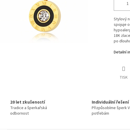
Stylový n
spojuje o
hypoalerg
18K zlace
po dlouh
Detailní 
TISK
20 let zkušeností
Individuální řešení
Tradice a šperkařská
Přizpůsobíme šperk 
odbornost
potřebám