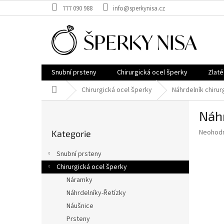
Přejít
777 090 988
info@sperkynisa.cz
na
obsah
Snubní prsteny
Chirurgická ocel šperky
Zlaté
Domů
Chirurgická ocel šperky
Náhrdelník chirur
P
Náhr
o
Přeskočit
s
Průměr
Neohod
Kategorie
kategorie
t
hodnoce
r
produkt
Snubní prsteny
a
je
Chirurgická ocel šperky
0,0
n
z
Náramky
n
5
í
Náhrdelníky-Řetízky
hvězdič
p
Náušnice
a
Prsteny