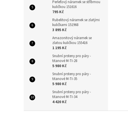
Perleťový náramek se stříbrnou
kuličkou 151616
795 Kč
Rubelitový náramek se zlatými
kuličkami 151968
3 895 Kč
Amazonitový náramek se
zlatou kuličkou 155416
1 195 Kč
Snubní prsteny pro páry -
titanové M-TI-28
5 980 Kč
Snubní prsteny pro páry -
titanové M-TI-35
5 980 Kč
Snubní prsteny pro páry -
titanové M-TI-34
4 420 Kč
Z
á
p