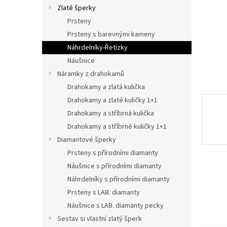
n
Zlaté šperky
e
Prsteny
l
Prsteny s barevnými kameny
Náhrdelníky-Řetízky
Náušnice
Náramky z drahokamů
Drahokamy a zlatá kulička
Drahokamy a zlaté kuličky 1+1
Drahokamy a stříbrná kulička
Drahokamy a stříbrné kuličky 1+1
Diamantové šperky
Prsteny s přírodními diamanty
Náušnice s přírodními diamanty
Náhrdelníky s přírodními diamanty
Prsteny s LAB. diamanty
Náušnice s LAB. diamanty pecky
Sestav si vlastní zlatý šperk