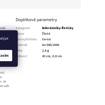
Doplňkové parametry
nalé
Kategorie
:
Náhrdelníky-Řetízky
ě
Barva
:
Žlutá
už si
nalýze
Barva přívěsku
:
černá
Materiál
:
Au 585/1000
kovaný
Váha
:
2,6 g
ím osobním
lasím
Velikost
:
42 cm, 0,8 cm
odenním
ost.
do
h. Je
ne vaši