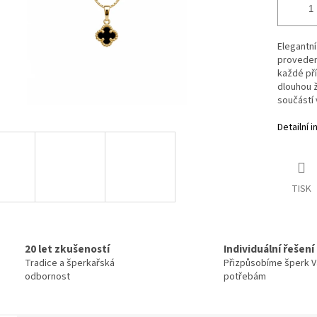
Elegantní
proveden
každé příl
dlouhou ž
součástí 
Detailní 
TISK
20 let zkušeností
Individuální řešení
Tradice a šperkařská
Přizpůsobíme šperk 
odbornost
potřebám