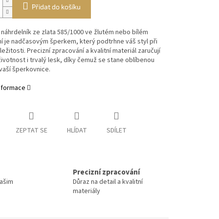
Přidat do košíku
 náhrdelník ze zlata 585/1000 ve žlutém nebo bílém
í je nadčasovým šperkem, který podtrhne váš styl při
ežitosti. Precizní zpracování a kvalitní materiál zaručují
ivotnost i trvalý lesk, díky čemuž se stane oblíbenou
vaší šperkovnice.
informace
ZEPTAT SE
HLÍDAT
SDÍLET
Precizní zpracování
Vašim
Důraz na detail a kvalitní
materiály