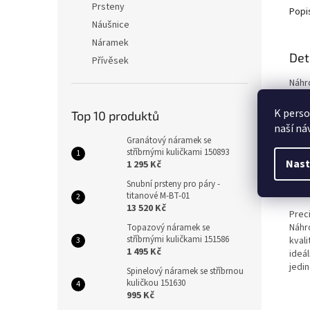
Prsteny
Popi
Náušnice
Náramek
Det
Přívěsek
Náhr
spoj
zpra
K perso
Top 10 produktů
zach
naší ná
Granátový náramek se
Žluté
stříbrnými kuličkami 150893
vzhle
Nast
1 295 Kč
styl
Snubní prsteny pro páry -
nošen
titanové M-BT-01
13 520 Kč
Prec
Náhrd
Topazový náramek se
stříbrnými kuličkami 151586
kval
1 495 Kč
ideá
jedi
Spinelový náramek se stříbrnou
kuličkou 151630
995 Kč