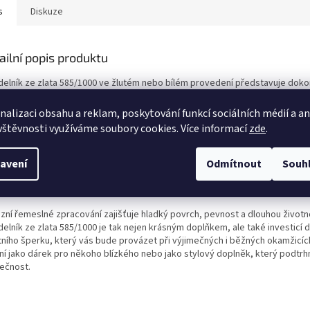
s
Diskuze
ailní popis produktu
delník ze zlata 585/1000 ve žlutém nebo bílém provedení představuje doko
ení elegance, kvality a nadčasového stylu. Tento šperk je vyroben z pečliv
covaného zlata, které vyniká svou odolností i přirozeným leskem, díky čem
nalizaci obsahu a reklam, poskytování funkcí sociálních médií a a
ovává svůj krásný vzhled po dlouhá léta.
vštěvnosti využíváme soubory cookies. Více informací
zde
.
 zlato působí klasicky a hřejivě, zatímco bílé zlato nabízí moderní a sofisti
d. Díky této variabilitě si můžete vybrat variantu, která nejlépe ladí s vaš
avení
Odmítnout
Souh
em i ostatními šperky. Náhrdelník je navržen tak, aby byl pohodlný při každ
í a zároveň dostatečně výrazný pro slavnostní příležitosti.
izní řemeslné zpracování zajišťuje hladký povrch, pevnost a dlouhou životn
elník ze zlata 585/1000 je tak nejen krásným doplňkem, ale také investicí 
itního šperku, který vás bude provázet při výjimečných i běžných okamžicíc
lní jako dárek pro někoho blízkého nebo jako stylový doplněk, který podtrh
nečnost.