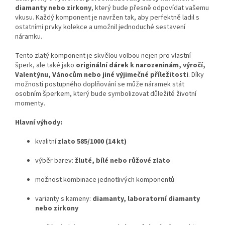
diamanty nebo zirkony
, který bude přesně odpovídat vašemu
vkusu. Každý komponent je navržen tak, aby perfektně ladil s
ostatními prvky kolekce a umožnil jednoduché sestavení
náramku.
Tento zlatý komponent je skvělou volbou nejen pro vlastní
šperk, ale také jako
originální dárek k narozeninám, výročí,
Valentýnu, Vánocům nebo jiné výjimečné příležitosti
. Díky
možnosti postupného doplňování se může náramek stát
osobním šperkem, který bude symbolizovat důležité životní
momenty.
Hlavní výhody:
kvalitní
zlato 585/1000 (14 kt)
výběr barev:
žluté, bílé nebo růžové zlato
možnost kombinace jednotlivých komponentů
varianty s kameny:
diamanty, laboratorní diamanty
nebo zirkony