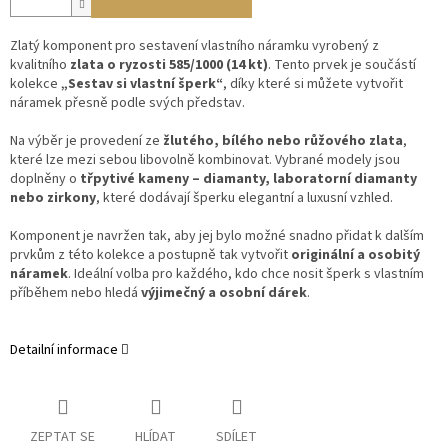
Zlatý komponent pro sestavení vlastního náramku vyrobený z
kvalitního
zlata o ryzosti 585/1000 (14 kt)
. Tento prvek je součástí
kolekce
„Sestav si vlastní šperk“
, díky které si můžete vytvořit
náramek přesně podle svých představ.
Na výběr je provedení ze
žlutého, bílého nebo růžového zlata
,
které lze mezi sebou libovolně kombinovat. Vybrané modely jsou
doplněny o
třpytivé kameny – diamanty, laboratorní diamanty
nebo zirkony
, které dodávají šperku elegantní a luxusní vzhled.
Komponent je navržen tak, aby jej bylo možné snadno přidat k dalším
prvkům z této kolekce a postupně tak vytvořit
originální a osobitý
náramek
. Ideální volba pro každého, kdo chce nosit šperk s vlastním
příběhem nebo hledá
výjimečný a osobní dárek
.
Detailní informace
ZEPTAT SE
HLÍDAT
SDÍLET