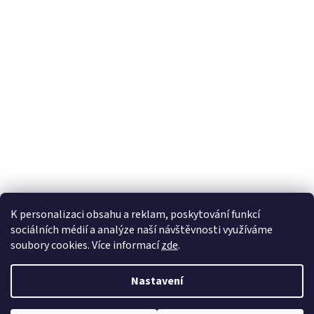
K personalizaci obsahu a reklam, poskytování funkcí
sociálních médií a analýze naší návštěvnosti využíváme
soubory cookies. Více informací
zde
.
Vytvořil Shoptet
Nastavil tým EshopyUmíme.cz
Nastavení
Copyright 2026
sperkynisa.cz
. Všechna práva vyhrazena.
Upravit