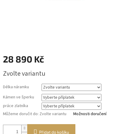
28 890 Kč
Měrná
Zvolte variantu
cena:
Délka náramku
Kámen ve šperku
práce zlatníka
Můžeme doručit do:
Zvolte variantu
Možnosti doručení
Přidat do košíku