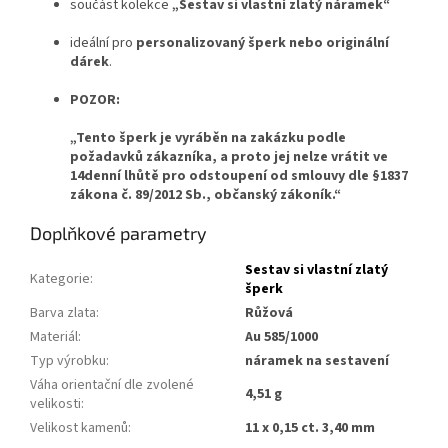
součást kolekce
„Sestav si vlastní zlatý náramek“
ideální pro
personalizovaný šperk nebo originální
dárek
.
POZOR:
„Tento šperk je vyráběn na zakázku podle
požadavků zákazníka, a proto jej nelze vrátit ve
14denní lhůtě pro odstoupení od smlouvy dle §1837
zákona č. 89/2012 Sb., občanský zákoník.“
Doplňkové parametry
Sestav si vlastní zlatý
Kategorie
:
šperk
Barva zlata
:
Růžová
Materiál
:
Au 585/1000
Typ výrobku
:
náramek na sestavení
Váha orientační dle zvolené
4,51 g
velikosti
:
Velikost kamenů
:
11 x 0,15 ct. 3,40 mm