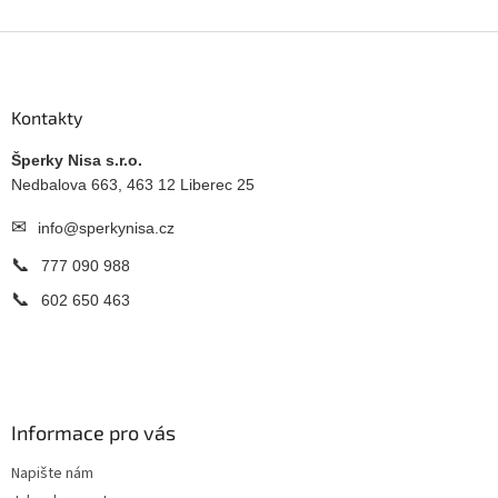
Z
á
p
a
Kontakty
t
í
Šperky Nisa s.r.o.
Nedbalova 663, 463 12 Liberec 25
✉
info@sperkynisa.cz
📞
777 090 988
📞
602 650 463
Informace pro vás
Napište nám