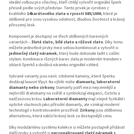
ideální volbou pro všechny, kteří chtějí vytvořit originální šperk
přesně podle svých představ. Tento prvek je vyroben z
kvalitního
14karátového zlata o ryzosti 585/1000
, které je
oblíbené pro svou vysokou odolnost, dlouhou životnost a krásný
přirozený lesk.
Komponent je dostupný ve třech oblíbených barevných
variantách –
žluté zlato, bílé zlato a růžové zlato
. Díky tomu
můžete jednotlivé prvky mezi sebou kombinovat a vytvořit si
jedinečný zlatý náramek
, který bude dokonale ladit s vaším
stylem. Kombinace různých barev zlata je moderním trendem v
oblasti šperků a dodává náramku originální vzhled.
Vybrané varianty jsou navíc zdobené kameny, které šperku
dodávají luxusní třpyt. Na výběr máte
diamanty, laboratorní
diamanty nebo zirkony
. Diamanty patří mezi nejcennější a
nejtvrdší drahokamy na světě a symbolizují eleganci, čistotu a
nadčasovou krásu.
Laboratorní diamanty
mají stejné fyzikální i
optické vlastnosti jako přírodní diamanty, ale vznikají moderní
technologií v kontrolovaném prostředí.
Zirkony
jsou oblíbenou
alternativou, která nabízí krásný lesk za dostupnější cenu.
Díky modulárnímu systému kolekce si můžete postupně přidávat
další prvky a vytvořit si
personalizovaný zlatý náramek s