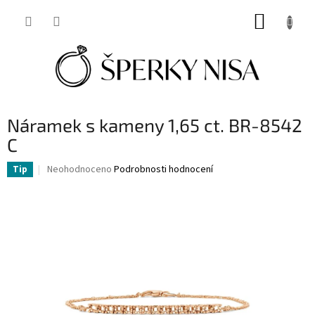
Přejít
NÁKUP
na
obsah
KOŠÍK
Náramek s kameny 1,65 ct. BR-8542
C
Průměrné
Neohodnoceno
Podrobnosti hodnocení
Tip
hodnocení
produktu
je
0,0
z
5
hvězdiček.