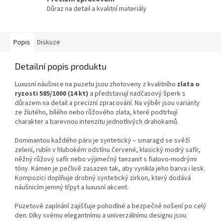
Důraz na detail a kvalitní materiály
Popis
Diskuze
Detailní popis produktu
Luxusní náušnice na puzetu jsou zhotoveny z kvalitního
zlata o
ryzosti 585/1000 (14 kt)
a představují nadčasový šperk s
důrazem na detail a precizní zpracování. Na výběr jsou varianty
ze žlutého, bílého nebo růžového zlata, které podtrhují
charakter a barevnou intenzitu jednotlivých drahokamů.
Dominantou každého páru je syntetický – smaragd se svěží
zelení, rubín v hlubokém odstínu červené, klasický modrý safír,
něžný růžový safír nebo výjimečný tanzanit s fialovo-modrými
tóny. Kámen je pečlivě zasazen tak, aby vynikla jeho barva i lesk.
Kompozici doplňuje drobný syntetický zirkon, který dodává
náušnicím jemný třpyt a luxusní akcent.
Puzetové zapínání zajišťuje pohodlné a bezpečné nošení po celý
den. Díky svému elegantnímu a univerzálnímu designu jsou