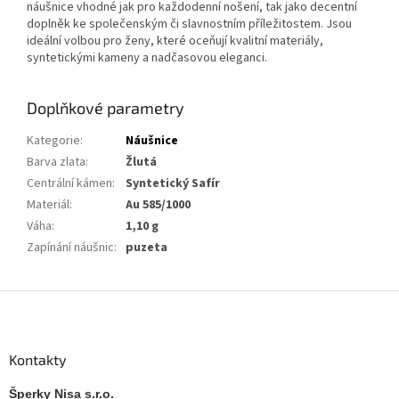
náušnice vhodné jak pro každodenní nošení, tak jako decentní
doplněk ke společenským či slavnostním příležitostem. Jsou
ideální volbou pro ženy, které oceňují kvalitní materiály,
syntetickými kameny a nadčasovou eleganci.
Doplňkové parametry
Kategorie
:
Náušnice
Barva zlata
:
Žlutá
Centrální kámen
:
Syntetický Safír
Materiál
:
Au 585/1000
Váha
:
1,10 g
Zapínání náušnic
:
puzeta
Z
á
p
a
Kontakty
t
í
Šperky Nisa s.r.o.