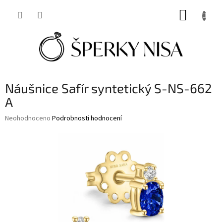
Přejít
NÁKUP
na
obsah
KOŠÍK
Náušnice Safír syntetický S-NS-662
A
Průměrné
Neohodnoceno
Podrobnosti hodnocení
hodnocení
produktu
je
0,0
z
5
hvězdiček.