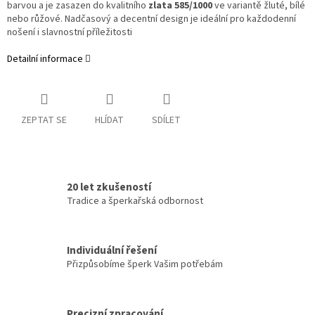
barvou a je zasazen do kvalitního
zlata 585/1000
ve variantě žluté, bílé
nebo růžové. Nadčasový a decentní design je ideální pro každodenní
nošení i slavnostní příležitosti
Detailní informace
ZEPTAT SE
HLÍDAT
SDÍLET
20 let zkušeností
Tradice a šperkařská odbornost
Individuální řešení
Přizpůsobíme šperk Vašim potřebám
Precizní zpracování