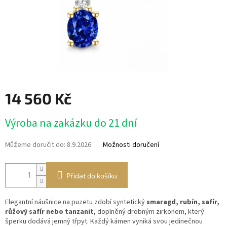
14 560 Kč
Měrná
Výroba na zakázku do 21 dní
cena:
Můžeme doručit do:
8.9.2026
Možnosti doručení
Přidat do košíku
Elegantní náušnice na puzetu zdobí syntetický
smaragd, rubín, safír,
růžový safír nebo tanzanit
, doplněný drobným zirkonem, který
šperku dodává jemný třpyt. Každý kámen vyniká svou jedinečnou