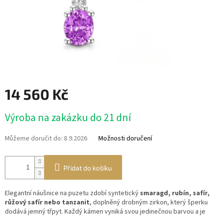
14 560 Kč
Měrná
Výroba na zakázku do 21 dní
cena:
Můžeme doručit do:
8.9.2026
Možnosti doručení
Přidat do košíku
Elegantní náušnice na puzetu zdobí syntetický
smaragd, rubín, safír,
růžový safír nebo tanzanit
, doplněný drobným zirkon, který šperku
dodává jemný třpyt. Každý kámen vyniká svou jedinečnou barvou a je