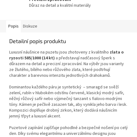
Důraz na detail a kvalitní materiály
Popis
Diskuze
Detailní popis produktu
Luxusní náušnice na puzetu jsou zhotoveny z kvalitního
zlata o
ryzosti 585/1000 (14 kt)
a představují nadčasový šperk s
důrazem na detail a precizní zpracování. Na výběr jsou varianty
ze žlutého, bílého nebo růžového zlata, které podtrhují
charakter a barevnou intenzitu jednotlivých drahokamů.
Dominantou každého páru je syntetický – smaragd se svěží
zelení, rubín v hlubokém odstínu červené, klasický modrý safír,
něžný růžový safír nebo výjimečný tanzanit s fialovo-modrými
tóny. Kámen je pečlivě zasazen tak, aby vynikla jeho barva i lesk.
Kompozici doplňuje drobný zirkon, který dodává náušnicím
jemný třpyt a luxusní akcent.
Puzetové zapínání zajišťuje pohodlné a bezpečné nošení po celý
den. Díky svému elegantnímu a univerzálnímu designu jsou