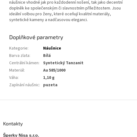
náušnice vhodné jak pro každodenní nošení, tak jako decentní
doplněk ke společenským či slavnostním příležitostem. Jsou
ideální volbou pro ženy, které oceňují kvalitní materiály,
syntetické kameny a nadčasovou eleganci.
Doplňkové parametry
Kategorie
:
Náušnice
Barva zlata
:
Bílá
Centrální kámen
:
Syntetický Tanzanit
Materiál
:
Au 585/1000
Váha
:
1,10 g
Zapínání náušnic
:
puzeta
Z
á
p
a
Kontakty
t
í
Šperky Nisa s.r.o.