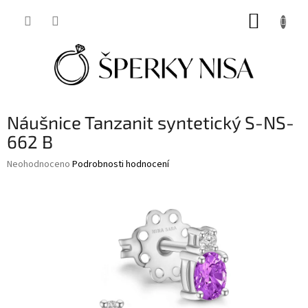
Přejít
NÁKUP
na
obsah
KOŠÍK
Náušnice Tanzanit syntetický S-NS-
662 B
Průměrné
Neohodnoceno
Podrobnosti hodnocení
hodnocení
produktu
je
0,0
z
5
hvězdiček.