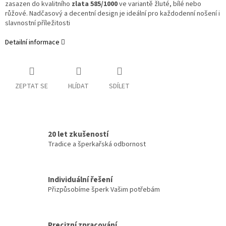
zasazen do kvalitního
zlata 585/1000
ve variantě žluté, bílé nebo
růžové. Nadčasový a decentní design je ideální pro každodenní nošení i
slavnostní příležitosti
Detailní informace
ZEPTAT SE
HLÍDAT
SDÍLET
20 let zkušeností
Tradice a šperkařská odbornost
Individuální řešení
Přizpůsobíme šperk Vašim potřebám
Precizní zpracování