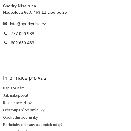
t
í
Šperky Nisa s.r.o.
Nedbalova 663, 463 12 Liberec 25
✉
info@sperkynisa.cz
📞
777 090 988
📞
602 650 463
Informace pro vás
Napište nám
Jak nakupovat
Reklamace zboží
Odstoupení od smlouvy
Obchodní podmínky
Podmínky ochrany osobních údajů