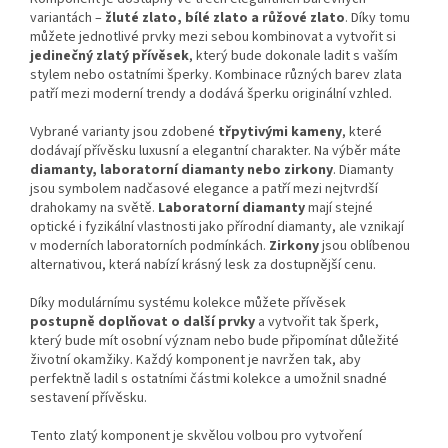
variantách –
žluté zlato, bílé zlato a růžové zlato
. Díky tomu
můžete jednotlivé prvky mezi sebou kombinovat a vytvořit si
jedinečný zlatý přívěsek
, který bude dokonale ladit s vaším
stylem nebo ostatními šperky. Kombinace různých barev zlata
patří mezi moderní trendy a dodává šperku originální vzhled.
Vybrané varianty jsou zdobené
třpytivými kameny
, které
dodávají přívěsku luxusní a elegantní charakter. Na výběr máte
diamanty, laboratorní diamanty nebo zirkony
. Diamanty
jsou symbolem nadčasové elegance a patří mezi nejtvrdší
drahokamy na světě.
Laboratorní diamanty
mají stejné
optické i fyzikální vlastnosti jako přírodní diamanty, ale vznikají
v moderních laboratorních podmínkách.
Zirkony
jsou oblíbenou
alternativou, která nabízí krásný lesk za dostupnější cenu.
Díky modulárnímu systému kolekce můžete přívěsek
postupně doplňovat o další prvky
a vytvořit tak šperk,
který bude mít osobní význam nebo bude připomínat důležité
životní okamžiky. Každý komponent je navržen tak, aby
perfektně ladil s ostatními částmi kolekce a umožnil snadné
sestavení přívěsku.
Tento zlatý komponent je skvělou volbou pro vytvoření