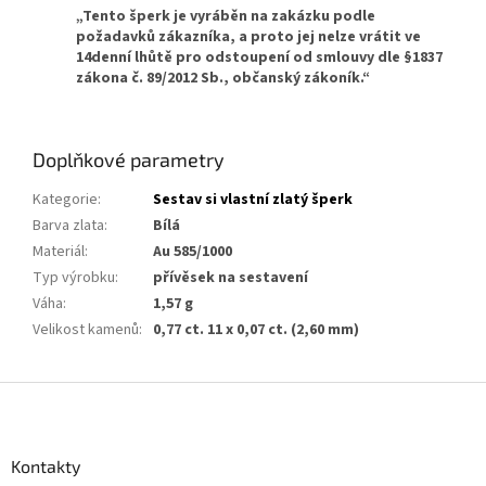
„Tento šperk je vyráběn na zakázku podle
požadavků zákazníka, a proto jej nelze vrátit ve
14denní lhůtě pro odstoupení od smlouvy dle §1837
zákona č. 89/2012 Sb., občanský zákoník.“
Doplňkové parametry
Kategorie
:
Sestav si vlastní zlatý šperk
Barva zlata
:
Bílá
Materiál
:
Au 585/1000
Typ výrobku
:
přívěsek na sestavení
Váha
:
1,57 g
Velikost kamenů
:
0,77 ct. 11 x 0,07 ct. (2,60 mm)
Z
á
p
a
Kontakty