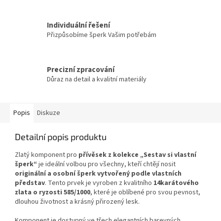
Individuální řešení
Přizpůsobíme šperk Vašim potřebám
Precizní zpracování
Důraz na detail a kvalitní materiály
Popis
Diskuze
Detailní popis produktu
Zlatý komponent pro
přívěsek z kolekce „Sestav si vlastní
šperk“
je ideální volbou pro všechny, kteří chtějí nosit
originální a osobní šperk vytvořený podle vlastních
představ
. Tento prvek je vyroben z kvalitního
14karátového
zlata o ryzosti 585/1000
, které je oblíbené pro svou pevnost,
dlouhou životnost a krásný přirozený lesk.
Komponent je dostupný ve třech elegantních barevných