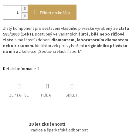
Přidat do košíku
Zlatý komponent pro sestavení vlastního přívěsku vyrobený ze
zlata
585/1000 (14 kt)
. Dostupný ve variantách
žluté, bílé nebo růžové
zlato
s možností zdobení
diamantem, laboratorním diamantem
nebo zirkonem
. Ideální prvek pro vytvoření
originálního přívěsku
na míru
z kolekce „Sestav si vlastní šperk“.
Detailní informace
ZEPTAT SE
HLÍDAT
SDÍLET
20 let zkušeností
Tradice a šperkařská odbornost