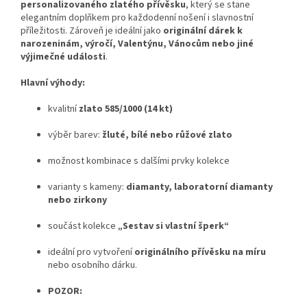
personalizovaného zlatého přívěsku
, který se stane
elegantním doplňkem pro každodenní nošení i slavnostní
příležitosti. Zároveň je ideální jako
originální dárek k
narozeninám, výročí, Valentýnu, Vánocům nebo jiné
výjimečné události
.
Hlavní výhody:
kvalitní
zlato 585/1000 (14 kt)
výběr barev:
žluté, bílé nebo růžové zlato
možnost kombinace s dalšími prvky kolekce
varianty s kameny:
diamanty, laboratorní diamanty
nebo zirkony
součást kolekce
„Sestav si vlastní šperk“
ideální pro vytvoření
originálního přívěsku na míru
nebo osobního dárku.
POZOR: