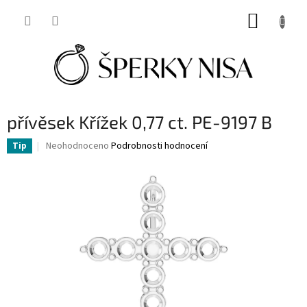
Přejít
NÁKUP
na
obsah
KOŠÍK
přívěsek Křížek 0,77 ct. PE-9197 B
Průměrné
Neohodnoceno
Podrobnosti hodnocení
Tip
hodnocení
produktu
je
0,0
z
5
hvězdiček.