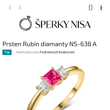
Přejít
NÁKUP
na
obsah
KOŠÍK
Prsten Rubín diamanty NS-638 A
Průměrné
Neohodnoceno
Podrobnosti hodnocení
Tip
hodnocení
produktu
je
0,0
z
5
hvězdiček.