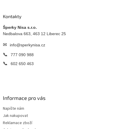
á
p
a
Kontakty
t
í
Šperky Nisa s.r.o.
Nedbalova 663, 463 12 Liberec 25
✉
info@sperkynisa.cz
📞
777 090 988
📞
602 650 463
Informace pro vás
Napište nám
Jak nakupovat
Reklamace zboží