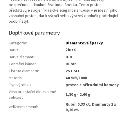
bezpečnost i dlouhou životnost šperku. Tento prsten
představuje spojení klasické elegance a luxusu – je ideální jako
zásnubní prsten, dar k výročí nebo výrazný doplněk podtrhující
osobní styl.
Doplňkové parametry
Kategorie
:
Diamantové šperky
Barva
:
Žlutá
Barva diamantu
:
D-H
Centrální kámen
:
Rubín
Čistota diamantu
:
VS1-SI1
Materiál
:
Au 585/1000
Typ výrobku
:
prsten s přírodními kameny
Váha orientační dle zvolené
1,80 g - 2,60 g
velikosti
:
Rubín 0,33 ct. Diamanty 2 x
Velikost kamenů
:
0,10 ct.
Z