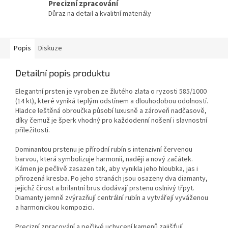
Precizní zpracování
Důraz na detail a kvalitní materiály
Popis
Diskuze
Detailní popis produktu
Elegantní prsten je vyroben ze žlutého zlata o ryzosti 585/1000
(14 kt), které vyniká teplým odstínem a dlouhodobou odolností.
Hladce leštěná obroučka působí luxusně a zároveň nadčasově,
díky čemuž je šperk vhodný pro každodenní nošení i slavnostní
příležitosti.
Dominantou prstenu je přírodní rubín s intenzivní červenou
barvou, která symbolizuje harmonii, naději a nový začátek.
Kámen je pečlivě zasazen tak, aby vynikla jeho hloubka, jas i
přirozená kresba. Po jeho stranách jsou osazeny dva diamanty,
jejichž čirost a brilantní brus dodávají prstenu oslnivý třpyt.
Diamanty jemně zvýrazňují centrální rubín a vytvářejí vyváženou
a harmonickou kompozici.
Precizní zpracování a pečlivé uchycení kamenů zajišťují