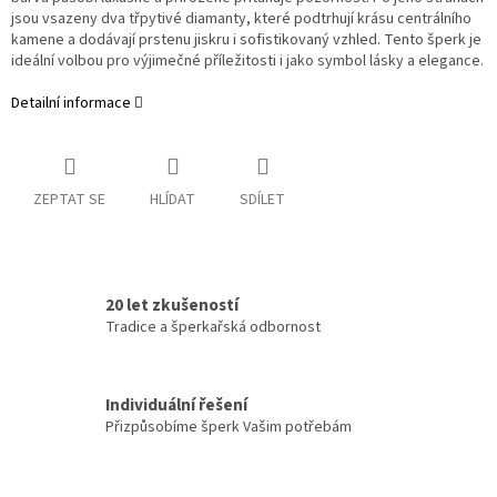
jsou vsazeny dva třpytivé diamanty, které podtrhují krásu centrálního
kamene a dodávají prstenu jiskru i sofistikovaný vzhled. Tento šperk je
ideální volbou pro výjimečné příležitosti i jako symbol lásky a elegance.
Detailní informace
ZEPTAT SE
HLÍDAT
SDÍLET
20 let zkušeností
Tradice a šperkařská odbornost
Individuální řešení
Přizpůsobíme šperk Vašim potřebám