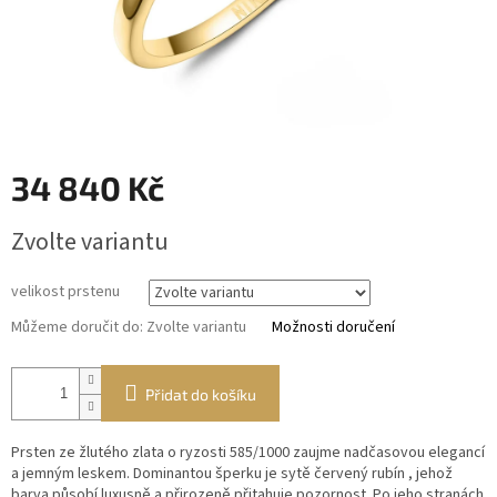
34 840 Kč
Měrná
Zvolte variantu
cena:
velikost prstenu
Můžeme doručit do:
Zvolte variantu
Možnosti doručení
Přidat do košíku
Prsten ze žlutého zlata o ryzosti 585/1000 zaujme nadčasovou elegancí
a jemným leskem. Dominantou šperku je sytě červený rubín , jehož
barva působí luxusně a přirozeně přitahuje pozornost. Po jeho stranách