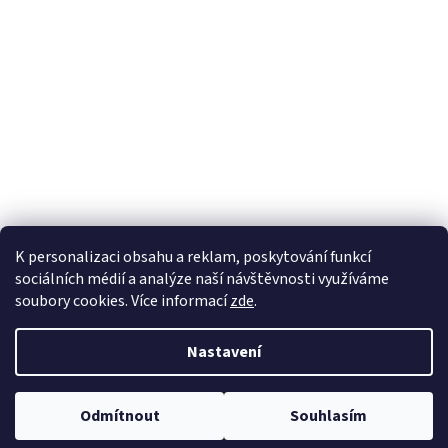
K personalizaci obsahu a reklam, poskytování funkcí
sociálních médií a analýze naší návštěvnosti využíváme
soubory cookies. Více informací
zde
.
Vytvořil Shoptet
Nastavil tým EshopyUmíme.cz
Nastavení
Copyright 2026
sperkynisa.cz
. Všechna práva vyhrazena.
Upravit
Odmítnout
Souhlasím
nastavení cookies