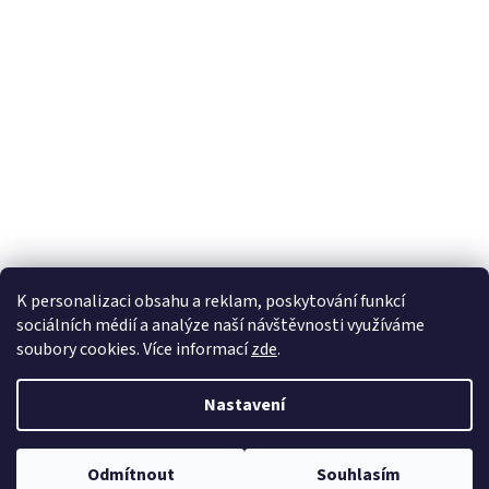
K personalizaci obsahu a reklam, poskytování funkcí
sociálních médií a analýze naší návštěvnosti využíváme
soubory cookies. Více informací
zde
.
Vytvořil Shoptet
Nastavil tým EshopyUmíme.cz
Nastavení
Copyright 2026
sperkynisa.cz
. Všechna práva vyhrazena.
Upravit
Odmítnout
Souhlasím
nastavení cookies