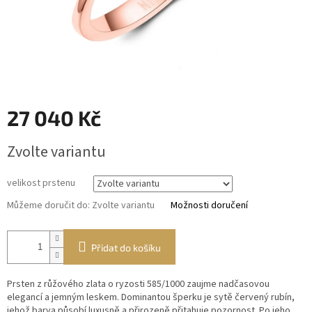
27 040 Kč
Měrná
Zvolte variantu
cena:
velikost prstenu
Můžeme doručit do:
Zvolte variantu
Možnosti doručení
Přidat do košíku
Prsten z růžového zlata o ryzosti 585/1000 zaujme nadčasovou
elegancí a jemným leskem. Dominantou šperku je sytě červený rubín,
jehož barva působí luxusně a přirozeně přitahuje pozornost. Po jeho