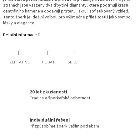
stranách jsou vsazeny dva třpytivé diamanty, které podtrhují krásu
centrálního kamene a dodávají prstenu jiskru i sofistikovaný vzhled.
Tento šperk je ideální volbou pro výjimečné příležitosti i jako symbol
lásky a elegance.
Detailní informace
ZEPTAT SE
HLÍDAT
SDÍLET
20 let zkušeností
Tradice a šperkařská odbornost
Individuální řešení
Přizpůsobíme šperk Vašim potřebám