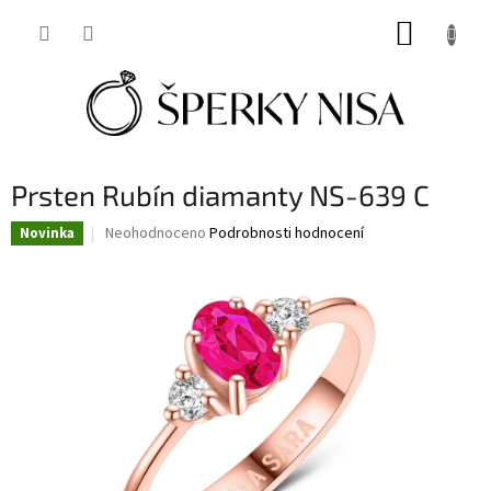
Přejít
NÁKUP
na
obsah
KOŠÍK
Prsten Rubín diamanty NS-639 C
Průměrné
Neohodnoceno
Podrobnosti hodnocení
Novinka
hodnocení
produktu
je
0,0
z
5
hvězdiček.