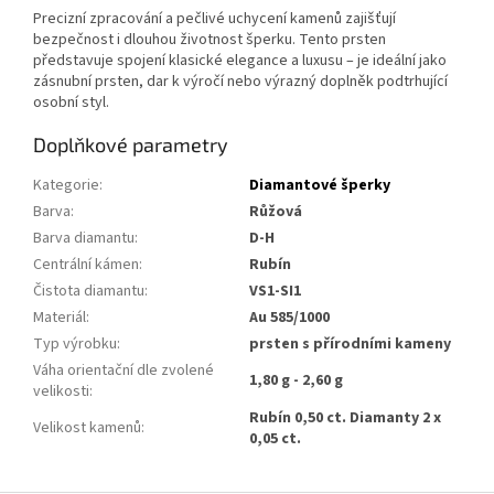
Precizní zpracování a pečlivé uchycení kamenů zajišťují
bezpečnost i dlouhou životnost šperku. Tento prsten
představuje spojení klasické elegance a luxusu – je ideální jako
zásnubní prsten, dar k výročí nebo výrazný doplněk podtrhující
osobní styl.
Doplňkové parametry
Kategorie
:
Diamantové šperky
Barva
:
Růžová
Barva diamantu
:
D-H
Centrální kámen
:
Rubín
Čistota diamantu
:
VS1-SI1
Materiál
:
Au 585/1000
Typ výrobku
:
prsten s přírodními kameny
Váha orientační dle zvolené
1,80 g - 2,60 g
velikosti
:
Rubín 0,50 ct. Diamanty 2 x
Velikost kamenů
:
0,05 ct.