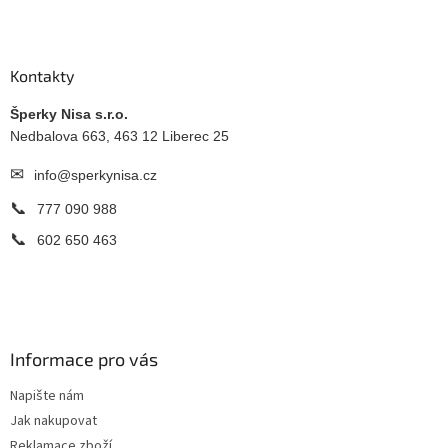
Z
á
p
a
Kontakty
t
í
Šperky Nisa s.r.o.
Nedbalova 663, 463 12 Liberec 25
✉
info@sperkynisa.cz
📞
777 090 988
📞
602 650 463
Informace pro vás
Napište nám
Jak nakupovat
Reklamace zboží