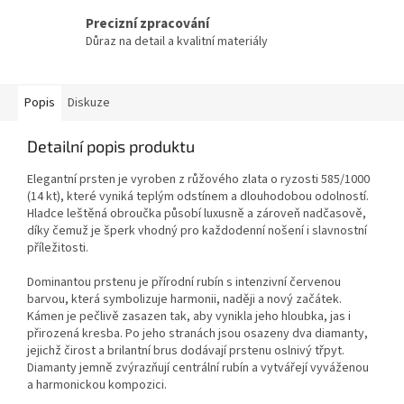
Precizní zpracování
Důraz na detail a kvalitní materiály
Popis
Diskuze
Detailní popis produktu
Elegantní prsten je vyroben z růžového zlata o ryzosti 585/1000
(14 kt), které vyniká teplým odstínem a dlouhodobou odolností.
Hladce leštěná obroučka působí luxusně a zároveň nadčasově,
díky čemuž je šperk vhodný pro každodenní nošení i slavnostní
příležitosti.
Dominantou prstenu je přírodní rubín s intenzivní červenou
barvou, která symbolizuje harmonii, naději a nový začátek.
Kámen je pečlivě zasazen tak, aby vynikla jeho hloubka, jas i
přirozená kresba. Po jeho stranách jsou osazeny dva diamanty,
jejichž čirost a brilantní brus dodávají prstenu oslnivý třpyt.
Diamanty jemně zvýrazňují centrální rubín a vytvářejí vyváženou
a harmonickou kompozici.