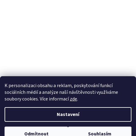
K personalizaci obsahu a reklam, poskytování funkcí
sociálních médií a analýze naší návštěvnosti využíváme
soubory cookies. Více informací
zde
.
Vytvořil Shoptet
Nastavil tým EshopyUmíme.cz
Nastavení
Copyright 2026
sperkynisa.cz
. Všechna práva vyhrazena.
Upravit
Odmítnout
Souhlasím
nastavení cookies