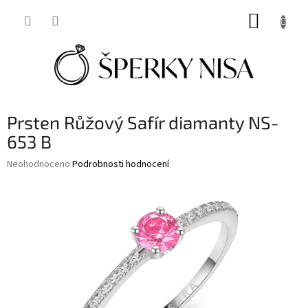
Přejít
NÁKUP
na
obsah
KOŠÍK
Prsten Růžový Safír diamanty NS-
653 B
Průměrné
Neohodnoceno
Podrobnosti hodnocení
hodnocení
produktu
je
0,0
z
5
hvězdiček.