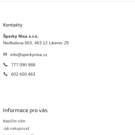
Z
á
p
a
Kontakty
t
í
Šperky Nisa s.r.o.
Nedbalova 663, 463 12 Liberec 25
✉
info@sperkynisa.cz
📞
777 090 988
📞
602 650 463
Informace pro vás
Napište nám
Jak nakupovat