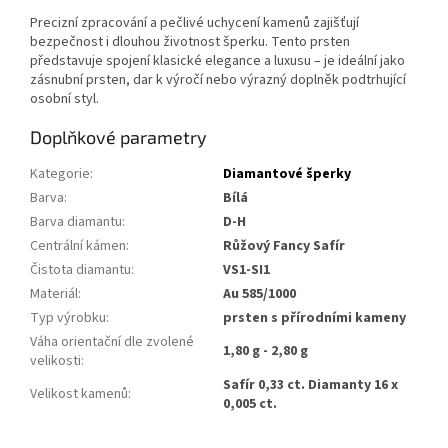
Precizní zpracování a pečlivé uchycení kamenů zajišťují
bezpečnost i dlouhou životnost šperku. Tento prsten
představuje spojení klasické elegance a luxusu – je ideální jako
zásnubní prsten, dar k výročí nebo výrazný doplněk podtrhující
osobní styl.
Doplňkové parametry
Kategorie
:
Diamantové šperky
Barva
:
Bílá
Barva diamantu
:
D-H
Centrální kámen
:
Růžový Fancy Safír
Čistota diamantu
:
VS1-SI1
Materiál
:
Au 585/1000
Typ výrobku
:
prsten s přírodními kameny
Váha orientační dle zvolené
1,80 g - 2,80 g
velikosti
:
Safír 0,33 ct. Diamanty 16 x
Velikost kamenů
:
0,005 ct.