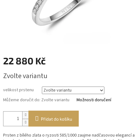
22 880 Kč
Měrná
Zvolte variantu
cena:
velikost prstenu
Můžeme doručit do:
Zvolte variantu
Možnosti doručení
Přidat do košíku
Prsten z bílého zlata o ryzosti 585/1000 zaujme nadčasovou elegancí a