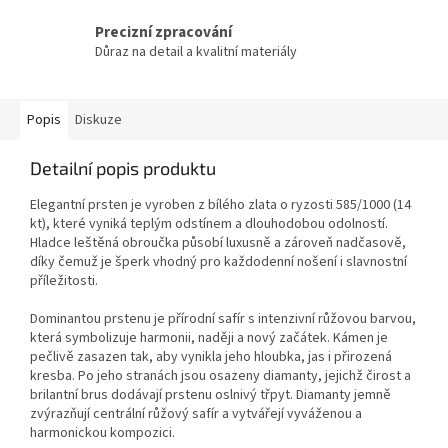
Precizní zpracování
Důraz na detail a kvalitní materiály
Popis
Diskuze
Detailní popis produktu
Elegantní prsten je vyroben z bílého zlata o ryzosti 585/1000 (14
kt), které vyniká teplým odstínem a dlouhodobou odolností.
Hladce leštěná obroučka působí luxusně a zároveň nadčasově,
díky čemuž je šperk vhodný pro každodenní nošení i slavnostní
příležitosti.
Dominantou prstenu je přírodní safír s intenzivní růžovou barvou,
která symbolizuje harmonii, naději a nový začátek. Kámen je
pečlivě zasazen tak, aby vynikla jeho hloubka, jas i přirozená
kresba. Po jeho stranách jsou osazeny diamanty, jejichž čirost a
brilantní brus dodávají prstenu oslnivý třpyt. Diamanty jemně
zvýrazňují centrální růžový safír a vytvářejí vyváženou a
harmonickou kompozici.