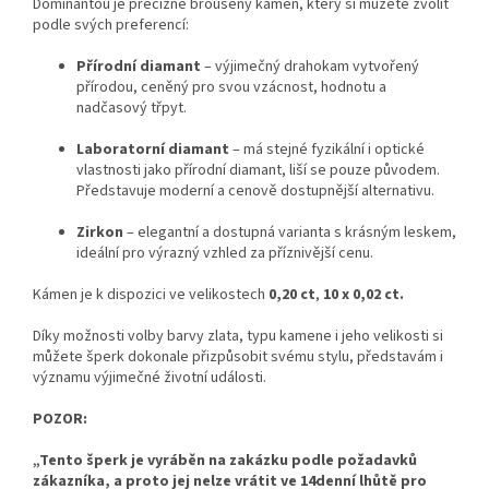
Dominantou je precizně broušený kámen, který si můžete zvolit
podle svých preferencí:
Přírodní diamant
– výjimečný drahokam vytvořený
přírodou, ceněný pro svou vzácnost, hodnotu a
nadčasový třpyt.
Laboratorní diamant
– má stejné fyzikální i optické
vlastnosti jako přírodní diamant, liší se pouze původem.
Představuje moderní a cenově dostupnější alternativu.
Zirkon
– elegantní a dostupná varianta s krásným leskem,
ideální pro výrazný vzhled za příznivější cenu.
Kámen je k dispozici ve velikostech
0,20 ct
,
10 x 0,02 ct.
Díky možnosti volby barvy zlata, typu kamene i jeho velikosti si
můžete šperk dokonale přizpůsobit svému stylu, představám i
významu výjimečné životní události.
POZOR:
„Tento šperk je vyráběn na zakázku podle požadavků
zákazníka, a proto jej nelze vrátit ve 14denní lhůtě pro