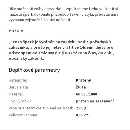
Díky možnosti volby barvy zlata, typu kamene i jeho velikosti si
můžete šperk dokonale přizpůsobit svému stylu, představám i
významu výjimečné životní události.
POZOR:
„Tento šperk je vyráběn na zakázku podle požadavků
zákazníka, a proto jej nelze vrátit ve 14denní lhůtě pro
odstoupení od smlouvy dle §1837 zákona č. 89/2012 Sb.,
občanský zákoník.“
Doplňkové parametry
Kategorie
:
Prsteny
Barva zlata
:
Žlutá
Materiál
:
Au 585/1000
Typ výrobku
:
prsten na sestavení
Váha orientační dle zvolené velikosti
:
2,00 g
Velikost kamene
:
0,50 ct.