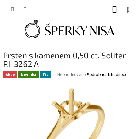
Přejít
NÁKUP
na
obsah
KOŠÍK
Prsten s kamenem 0,50 ct. Soliter
RI-3262 A
Průměrné
Neohodnoceno
Podrobnosti hodnocení
Akce
Novinka
Tip
hodnocení
produktu
je
0,0
z
5
hvězdiček.