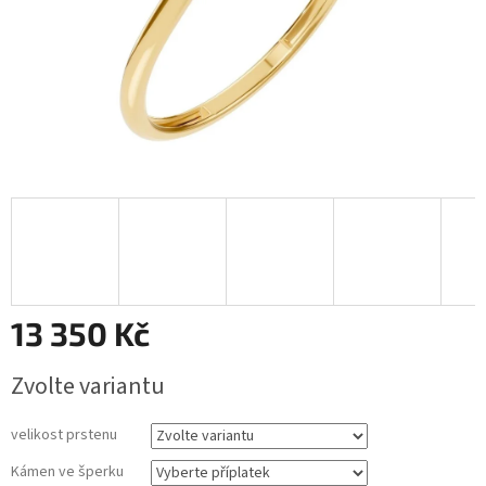
13 350 Kč
Měrná
Zvolte variantu
cena:
velikost prstenu
Kámen ve šperku