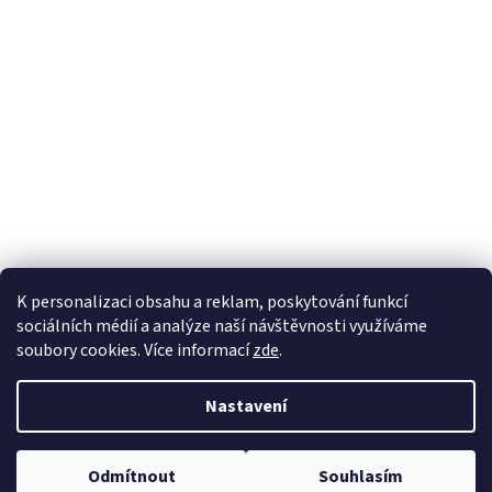
K personalizaci obsahu a reklam, poskytování funkcí
sociálních médií a analýze naší návštěvnosti využíváme
soubory cookies. Více informací
zde
.
Vytvořil Shoptet
Nastavil tým EshopyUmíme.cz
Nastavení
Copyright 2026
sperkynisa.cz
. Všechna práva vyhrazena.
Upravit
Odmítnout
Souhlasím
nastavení cookies