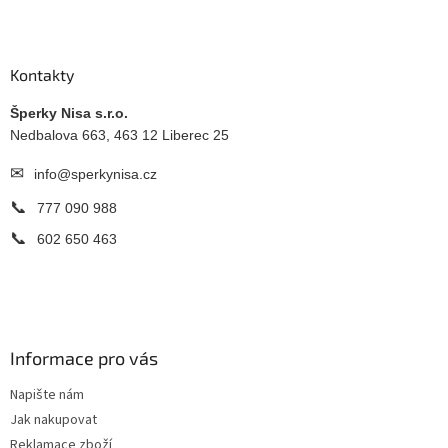
Z
á
p
a
Kontakty
t
í
Šperky Nisa s.r.o.
Nedbalova 663, 463 12 Liberec 25
✉
info@sperkynisa.cz
📞
777 090 988
📞
602 650 463
Informace pro vás
Napište nám
Jak nakupovat
Reklamace zboží