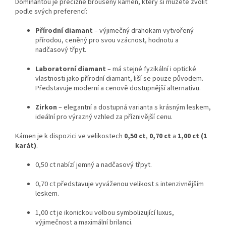
Dominantou je precizně broušený kámen, který si můžete zvolit
podle svých preferencí:
Přírodní diamant
– výjimečný drahokam vytvořený
přírodou, ceněný pro svou vzácnost, hodnotu a
nadčasový třpyt.
Laboratorní diamant
– má stejné fyzikální i optické
vlastnosti jako přírodní diamant, liší se pouze původem.
Představuje moderní a cenově dostupnější alternativu.
Zirkon
– elegantní a dostupná varianta s krásným leskem,
ideální pro výrazný vzhled za příznivější cenu.
Kámen je k dispozici ve velikostech
0,50 ct
,
0,70 ct
a
1,00 ct (1
karát)
.
0,50 ct nabízí jemný a nadčasový třpyt.
0,70 ct představuje vyváženou velikost s intenzivnějším
leskem.
1,00 ct je ikonickou volbou symbolizující luxus,
výjimečnost a maximální brilanci.