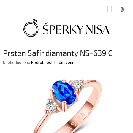
Přejít
NÁKUP
na
obsah
KOŠÍK
Prsten Safír diamanty NS-639 C
Průměrné
Neohodnoceno
Podrobnosti hodnocení
hodnocení
produktu
je
0,0
z
5
hvězdiček.