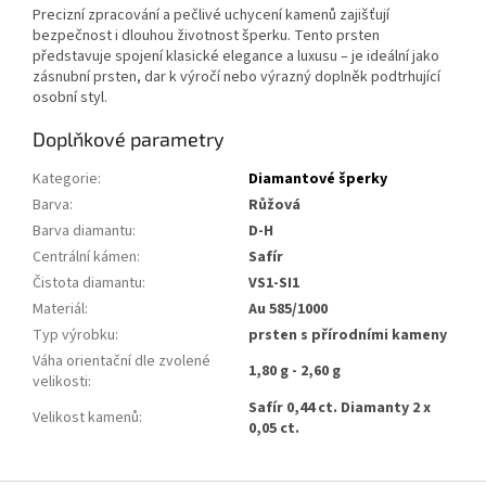
Precizní zpracování a pečlivé uchycení kamenů zajišťují
bezpečnost i dlouhou životnost šperku. Tento prsten
představuje spojení klasické elegance a luxusu – je ideální jako
zásnubní prsten, dar k výročí nebo výrazný doplněk podtrhující
osobní styl.
Doplňkové parametry
Kategorie
:
Diamantové šperky
Barva
:
Růžová
Barva diamantu
:
D-H
Centrální kámen
:
Safír
Čistota diamantu
:
VS1-SI1
Materiál
:
Au 585/1000
Typ výrobku
:
prsten s přírodními kameny
Váha orientační dle zvolené
1,80 g - 2,60 g
velikosti
:
Safír 0,44 ct. Diamanty 2 x
Velikost kamenů
:
0,05 ct.