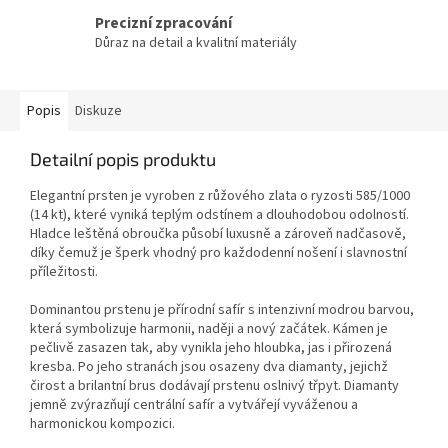
Precizní zpracování
Důraz na detail a kvalitní materiály
Popis
Diskuze
Detailní popis produktu
Elegantní prsten je vyroben z růžového zlata o ryzosti 585/1000
(14 kt), které vyniká teplým odstínem a dlouhodobou odolností.
Hladce leštěná obroučka působí luxusně a zároveň nadčasově,
díky čemuž je šperk vhodný pro každodenní nošení i slavnostní
příležitosti.
Dominantou prstenu je přírodní safír s intenzivní modrou barvou,
která symbolizuje harmonii, naději a nový začátek. Kámen je
pečlivě zasazen tak, aby vynikla jeho hloubka, jas i přirozená
kresba. Po jeho stranách jsou osazeny dva diamanty, jejichž
čirost a brilantní brus dodávají prstenu oslnivý třpyt. Diamanty
jemně zvýrazňují centrální safír a vytvářejí vyváženou a
harmonickou kompozici.