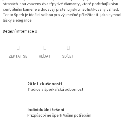
stranách jsou vsazeny dva třpytivé diamanty, které podtrhují krásu
centrálního kamene a dodávají prstenu jiskru i sofistikovaný vzhled.
Tento šperk je ideální volbou pro výjimečné příležitosti i jako symbol
lásky a elegance.
Detailní informace
ZEPTAT SE
HLÍDAT
SDÍLET
20 let zkušeností
Tradice a šperkařská odbornost
Individuální řešení
Přizpůsobíme šperk Vašim potřebám