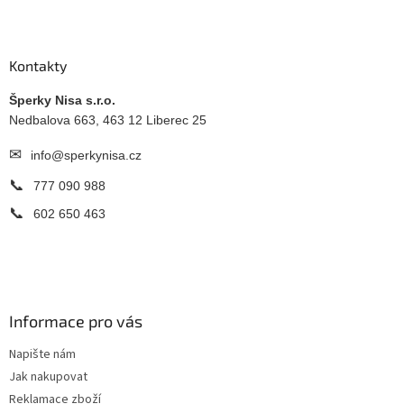
Z
á
p
a
Kontakty
t
í
Šperky Nisa s.r.o.
Nedbalova 663, 463 12 Liberec 25
✉
info@sperkynisa.cz
📞
777 090 988
📞
602 650 463
Informace pro vás
Napište nám
Jak nakupovat
Reklamace zboží