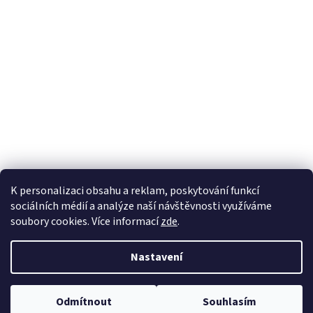
K personalizaci obsahu a reklam, poskytování funkcí
sociálních médií a analýze naší návštěvnosti využíváme
soubory cookies. Více informací
zde
.
Vytvořil Shoptet
Nastavil tým EshopyUmíme.cz
Nastavení
Copyright 2026
sperkynisa.cz
. Všechna práva vyhrazena.
Upravit
Odmítnout
Souhlasím
nastavení cookies