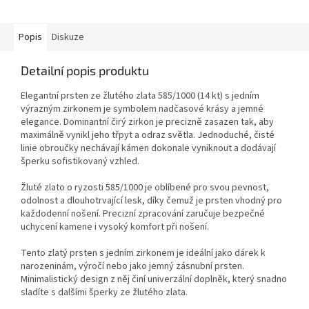
Popis
Diskuze
Detailní popis produktu
Elegantní prsten ze žlutého zlata 585/1000 (14 kt) s jedním
výrazným zirkonem je symbolem nadčasové krásy a jemné
elegance. Dominantní čirý zirkon je precizně zasazen tak, aby
maximálně vynikl jeho třpyt a odraz světla. Jednoduché, čisté
linie obroučky nechávají kámen dokonale vyniknout a dodávají
šperku sofistikovaný vzhled.
Žluté zlato o ryzosti 585/1000 je oblíbené pro svou pevnost,
odolnost a dlouhotrvající lesk, díky čemuž je prsten vhodný pro
každodenní nošení. Precizní zpracování zaručuje bezpečné
uchycení kamene i vysoký komfort při nošení.
Tento zlatý prsten s jedním zirkonem je ideální jako dárek k
narozeninám, výročí nebo jako jemný zásnubní prsten.
Minimalistický design z něj činí univerzální doplněk, který snadno
sladíte s dalšími šperky ze žlutého zlata.