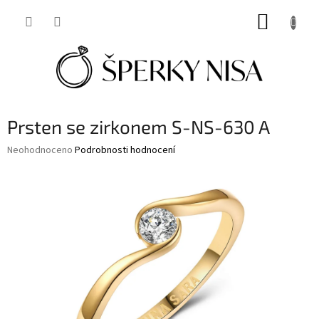
Přejít
NÁKUP
na
obsah
KOŠÍK
Prsten se zirkonem S-NS-630 A
Průměrné
Neohodnoceno
Podrobnosti hodnocení
hodnocení
produktu
je
0,0
z
5
hvězdiček.