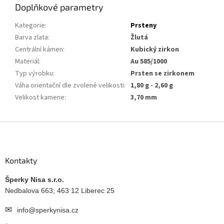
Doplňkové parametry
Kategorie
:
Prsteny
Barva zlata
:
Žlutá
Centrální kámen
:
Kubický zirkon
Materiál
:
Au 585/1000
Typ výrobku
:
Prsten se zirkonem
Váha orientační dle zvolené velikosti
:
1,80 g - 2,60 g
Velikost kamene
:
3,70 mm
Z
á
p
a
Kontakty
t
í
Šperky Nisa s.r.o.
Nedbalova 663, 463 12 Liberec 25
✉
info@sperkynisa.cz