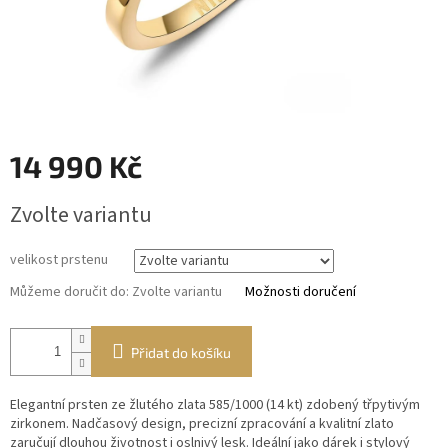
14 990 Kč
Měrná
Zvolte variantu
cena:
velikost prstenu
Můžeme doručit do:
Zvolte variantu
Možnosti doručení
Přidat do košíku
Elegantní prsten ze žlutého zlata 585/1000 (14 kt) zdobený třpytivým
zirkonem. Nadčasový design, precizní zpracování a kvalitní zlato
zaručují dlouhou životnost i oslnivý lesk. Ideální jako dárek i stylový