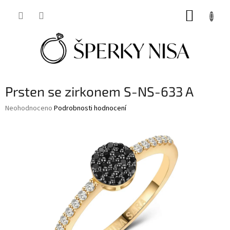
Přejít
NÁKUP
na
obsah
KOŠÍK
Prsten se zirkonem S-NS-633 A
Průměrné
Neohodnoceno
Podrobnosti hodnocení
hodnocení
produktu
je
0,0
z
5
hvězdiček.