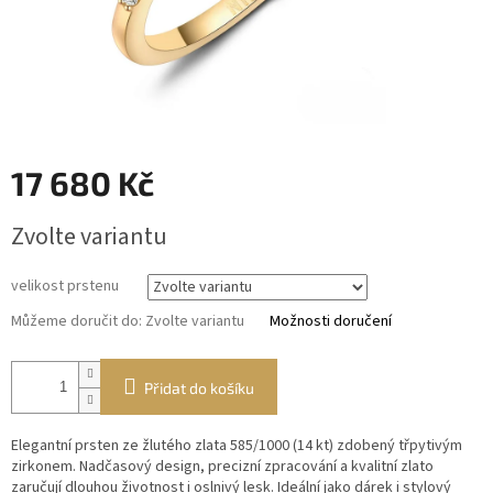
17 680 Kč
Měrná
Zvolte variantu
cena:
velikost prstenu
Můžeme doručit do:
Zvolte variantu
Možnosti doručení
Přidat do košíku
Elegantní prsten ze žlutého zlata 585/1000 (14 kt) zdobený třpytivým
zirkonem. Nadčasový design, precizní zpracování a kvalitní zlato
zaručují dlouhou životnost i oslnivý lesk. Ideální jako dárek i stylový