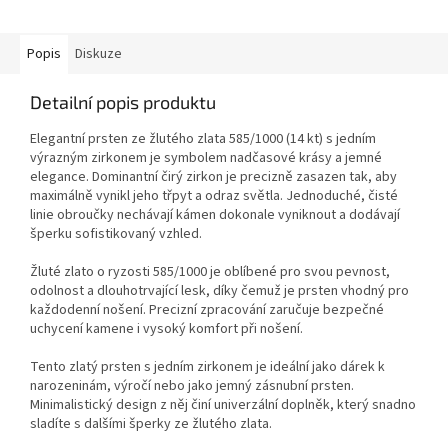
Popis
Diskuze
Detailní popis produktu
Elegantní prsten ze žlutého zlata 585/1000 (14 kt) s jedním
výrazným zirkonem je symbolem nadčasové krásy a jemné
elegance. Dominantní čirý zirkon je precizně zasazen tak, aby
maximálně vynikl jeho třpyt a odraz světla. Jednoduché, čisté
linie obroučky nechávají kámen dokonale vyniknout a dodávají
šperku sofistikovaný vzhled.
Žluté zlato o ryzosti 585/1000 je oblíbené pro svou pevnost,
odolnost a dlouhotrvající lesk, díky čemuž je prsten vhodný pro
každodenní nošení. Precizní zpracování zaručuje bezpečné
uchycení kamene i vysoký komfort při nošení.
Tento zlatý prsten s jedním zirkonem je ideální jako dárek k
narozeninám, výročí nebo jako jemný zásnubní prsten.
Minimalistický design z něj činí univerzální doplněk, který snadno
sladíte s dalšími šperky ze žlutého zlata.