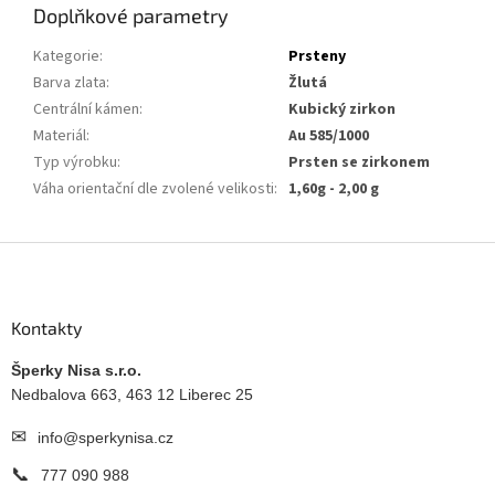
Doplňkové parametry
Kategorie
:
Prsteny
Barva zlata
:
Žlutá
Centrální kámen
:
Kubický zirkon
Materiál
:
Au 585/1000
Typ výrobku
:
Prsten se zirkonem
Váha orientační dle zvolené velikosti
:
1,60g - 2,00 g
Z
á
p
a
Kontakty
t
í
Šperky Nisa s.r.o.
Nedbalova 663, 463 12 Liberec 25
✉
info@sperkynisa.cz
📞
777 090 988