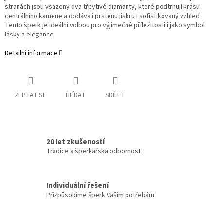
stranách jsou vsazeny dva třpytivé diamanty, které podtrhují krásu
centrálního kamene a dodávají prstenu jiskru i sofistikovaný vzhled.
Tento šperk je ideální volbou pro výjimečné příležitosti i jako symbol
lásky a elegance.
Detailní informace
ZEPTAT SE
HLÍDAT
SDÍLET
20 let zkušeností
Tradice a šperkařská odbornost
Individuální řešení
Přizpůsobíme šperk Vašim potřebám