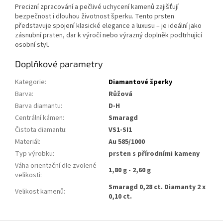
Precizní zpracování a pečlivé uchycení kamenů zajišťují
bezpečnost i dlouhou životnost šperku. Tento prsten
představuje spojení klasické elegance a luxusu – je ideální jako
zásnubní prsten, dar k výročí nebo výrazný doplněk podtrhující
osobní styl.
Doplňkové parametry
Kategorie
:
Diamantové šperky
Barva
:
Růžová
Barva diamantu
:
D-H
Centrální kámen
:
Smaragd
Čistota diamantu
:
VS1-SI1
Materiál
:
Au 585/1000
Typ výrobku
:
prsten s přírodními kameny
Váha orientační dle zvolené
1,80 g - 2,60 g
velikosti
:
Smaragd 0,28 ct. Diamanty 2 x
Velikost kamenů
:
0,10 ct.