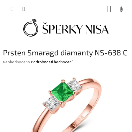
Přejít
NÁKUP
na
obsah
KOŠÍK
Prsten Smaragd diamanty NS-638 C
Průměrné
Neohodnoceno
Podrobnosti hodnocení
hodnocení
produktu
je
0,0
z
5
hvězdiček.