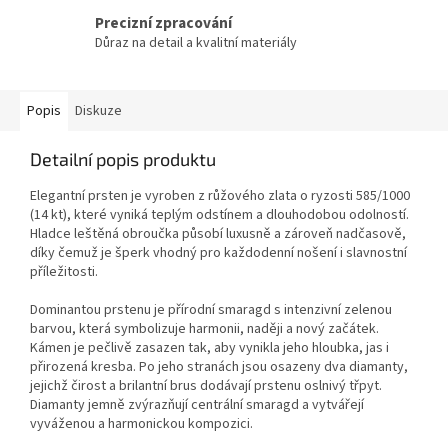
Precizní zpracování
Důraz na detail a kvalitní materiály
Popis
Diskuze
Detailní popis produktu
Elegantní prsten je vyroben z růžového zlata o ryzosti 585/1000
(14 kt), které vyniká teplým odstínem a dlouhodobou odolností.
Hladce leštěná obroučka působí luxusně a zároveň nadčasově,
díky čemuž je šperk vhodný pro každodenní nošení i slavnostní
příležitosti.
Dominantou prstenu je přírodní smaragd s intenzivní zelenou
barvou, která symbolizuje harmonii, naději a nový začátek.
Kámen je pečlivě zasazen tak, aby vynikla jeho hloubka, jas i
přirozená kresba. Po jeho stranách jsou osazeny dva diamanty,
jejichž čirost a brilantní brus dodávají prstenu oslnivý třpyt.
Diamanty jemně zvýrazňují centrální smaragd a vytvářejí
vyváženou a harmonickou kompozici.