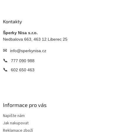
Z
á
p
a
Kontakty
t
í
Šperky Nisa s.r.o.
Nedbalova 663, 463 12 Liberec 25
✉
info@sperkynisa.cz
📞
777 090 988
📞
602 650 463
Informace pro vás
Napište nám
Jak nakupovat
Reklamace zboží