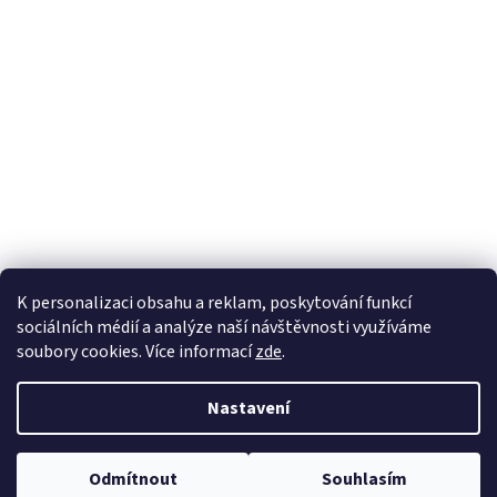
K personalizaci obsahu a reklam, poskytování funkcí
sociálních médií a analýze naší návštěvnosti využíváme
soubory cookies. Více informací
zde
.
Vytvořil Shoptet
Nastavil tým EshopyUmíme.cz
Nastavení
Copyright 2026
sperkynisa.cz
. Všechna práva vyhrazena.
Upravit
Odmítnout
Souhlasím
nastavení cookies