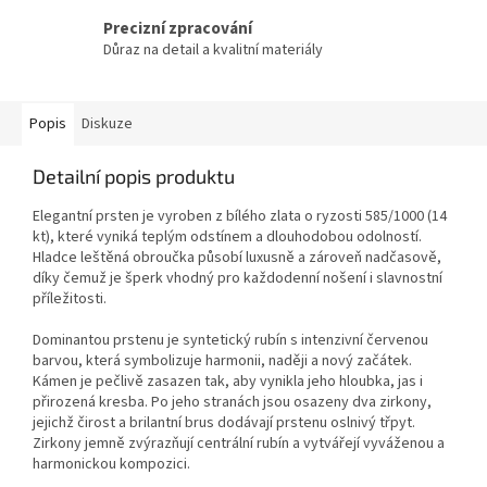
Precizní zpracování
Důraz na detail a kvalitní materiály
Popis
Diskuze
Detailní popis produktu
Elegantní prsten je vyroben z bílého zlata o ryzosti 585/1000 (14
kt), které vyniká teplým odstínem a dlouhodobou odolností.
Hladce leštěná obroučka působí luxusně a zároveň nadčasově,
díky čemuž je šperk vhodný pro každodenní nošení i slavnostní
příležitosti.
Dominantou prstenu je syntetický rubín s intenzivní červenou
barvou, která symbolizuje harmonii, naději a nový začátek.
Kámen je pečlivě zasazen tak, aby vynikla jeho hloubka, jas i
přirozená kresba. Po jeho stranách jsou osazeny dva zirkony,
jejichž čirost a brilantní brus dodávají prstenu oslnivý třpyt.
Zirkony jemně zvýrazňují centrální rubín a vytvářejí vyváženou a
harmonickou kompozici.