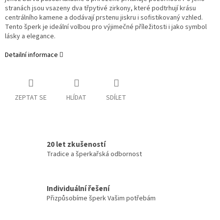
stranách jsou vsazeny dva třpytivé zirkony, které podtrhují krásu
centrálního kamene a dodávají prstenu jiskru i sofistikovaný vzhled.
Tento šperk je ideální volbou pro výjimečné příležitosti i jako symbol
lásky a elegance.
Detailní informace
ZEPTAT SE
HLÍDAT
SDÍLET
20 let zkušeností
Tradice a šperkařská odbornost
Individuální řešení
Přizpůsobíme šperk Vašim potřebám