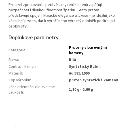
Precizní zpracování a pečlivé uchycení kamenů zajišťují
bezpečnost i dlouhou životnost šperku. Tento prsten
představuje spojení klasické elegance a luxusu – je ideální jako
zásnubní prsten, dar k výročí nebo výrazný doplněk podtrhující
osobní styl.
Doplňkové parametry
Prsteny s barevnými
Kategorie
:
kameny
Barva
:
Bílá
Centrální kámen
:
Syntetický Rubín
Materiál
:
Au 585/1000
Typ výrobku
:
prsten syntetické kameny
Váha orientační dle zvolené
1,80 g - 2,60 g
velikosti
:
Z
á
p