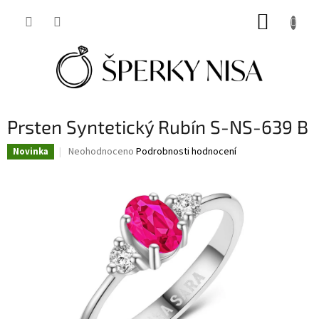
Přejít
NÁKUP
na
obsah
KOŠÍK
Prsten Syntetický Rubín S-NS-639 B
Průměrné
Neohodnoceno
Podrobnosti hodnocení
Novinka
hodnocení
produktu
je
0,0
z
5
hvězdiček.