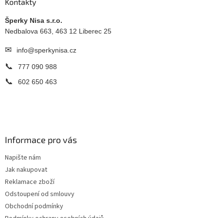
a
Kontakty
t
í
Šperky Nisa s.r.o.
Nedbalova 663, 463 12 Liberec 25
✉
info@sperkynisa.cz
📞
777 090 988
📞
602 650 463
Informace pro vás
Napište nám
Jak nakupovat
Reklamace zboží
Odstoupení od smlouvy
Obchodní podmínky