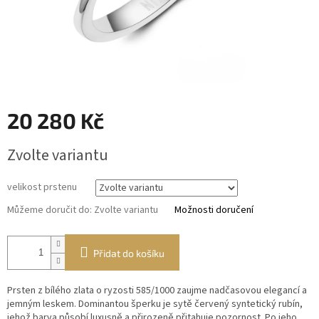
20 280 Kč
Měrná
Zvolte variantu
cena:
velikost prstenu
Můžeme doručit do:
Zvolte variantu
Možnosti doručení
Přidat do košíku
Prsten z bílého zlata o ryzosti 585/1000 zaujme nadčasovou elegancí a
jemným leskem. Dominantou šperku je sytě červený syntetický rubín,
jehož barva působí luxusně a přirozeně přitahuje pozornost. Po jeho