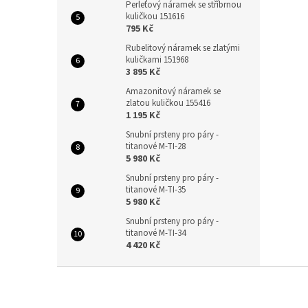
Perleťový náramek se stříbrnou
kuličkou 151616
795 Kč
Rubelitový náramek se zlatými
kuličkami 151968
3 895 Kč
Amazonitový náramek se
zlatou kuličkou 155416
1 195 Kč
Snubní prsteny pro páry -
titanové M-TI-28
5 980 Kč
Snubní prsteny pro páry -
titanové M-TI-35
5 980 Kč
Snubní prsteny pro páry -
titanové M-TI-34
4 420 Kč
Z
á
p