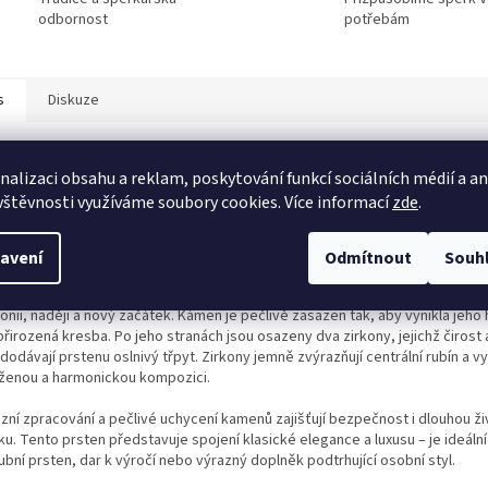
odbornost
potřebám
s
Diskuze
ailní popis produktu
nalizaci obsahu a reklam, poskytování funkcí sociálních médií a a
vštěvnosti využíváme soubory cookies. Více informací
zde
.
ntní prsten je vyroben z bílého zlata o ryzosti 585/1000 (14 kt), které vyni
ínem a dlouhodobou odolností. Hladce leštěná obroučka působí luxusně a 
asově, díky čemuž je šperk vhodný pro každodenní nošení i slavnostní příle
avení
Odmítnout
Souh
nantou prstenu je syntetický rubín s intenzivní červenou barvou, která sym
nii, naději a nový začátek. Kámen je pečlivě zasazen tak, aby vynikla jeho
 přirozená kresba. Po jeho stranách jsou osazeny dva zirkony, jejichž čirost a
dodávají prstenu oslnivý třpyt. Zirkony jemně zvýrazňují centrální rubín a vy
ženou a harmonickou kompozici.
izní zpracování a pečlivé uchycení kamenů zajišťují bezpečnost i dlouhou ž
u. Tento prsten představuje spojení klasické elegance a luxusu – je ideální
bní prsten, dar k výročí nebo výrazný doplněk podtrhující osobní styl.