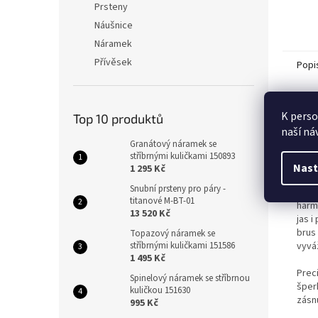
Prsteny
Náušnice
Náramek
Přívěsek
Popi
Det
K perso
Top 10 produktů
naší ná
Elega
Granátový náramek se
odst
stříbrnými kuličkami 150893
nadč
Nast
1 295 Kč
Snubní prsteny pro páry -
Domi
titanové M-BT-01
harmo
13 520 Kč
jas i
brus 
Topazový náramek se
stříbrnými kuličkami 151586
vyvá
1 495 Kč
Prec
Spinelový náramek se stříbrnou
šperk
kuličkou 151630
zásnu
995 Kč