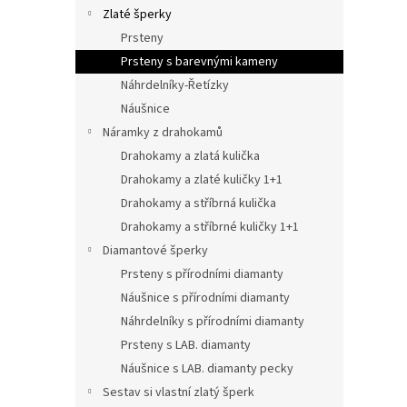
n
Zlaté šperky
e
Prsteny
l
Prsteny s barevnými kameny
Náhrdelníky-Řetízky
Náušnice
Náramky z drahokamů
Drahokamy a zlatá kulička
Drahokamy a zlaté kuličky 1+1
Drahokamy a stříbrná kulička
Drahokamy a stříbrné kuličky 1+1
Diamantové šperky
Prsteny s přírodními diamanty
Náušnice s přírodními diamanty
Náhrdelníky s přírodními diamanty
Prsteny s LAB. diamanty
Náušnice s LAB. diamanty pecky
Sestav si vlastní zlatý šperk