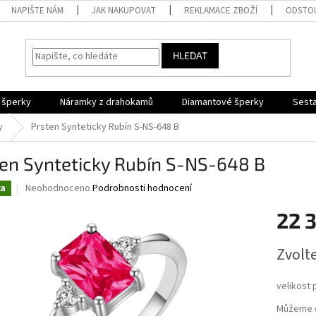
NAPIŠTE NÁM
JAK NAKUPOVAT
REKLAMACE ZBOŽÍ
ODSTOU
HLEDAT
 šperky
Náramky z drahokamů
Diamantové šperky
Sesta
y
Prsten Synteticky Rubín S-NS-648 B
ten Synteticky Rubín S-NS-648 B
Průměrné
Neohodnoceno
Podrobnosti hodnocení
ka
hodnocení
produktu
22 
je
0,0
Měrná
Zvolt
z
cena:
5
hvězdiček.
velikost 
Můžeme d