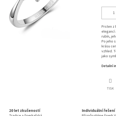
Prsten z 
elegancí
rubín, je
Po jeho s
krásu cen
vzhled. T
jako symb
Detailní 
TISK
20 let zkušeností
Individuální řešení
Tradice a šperkařská
Přizpůsobíme šperk 