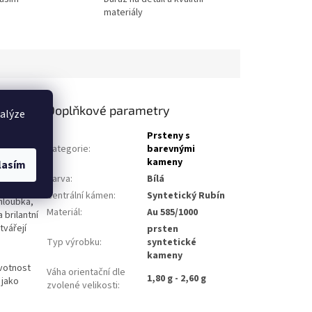
materiály
Doplňkové parametry
nalýze
ká teplým
Prsteny s
zároveň
Kategorie
:
barevnými
žitosti.
kameny
lasím
Barva
:
Bílá
bolizuje
Centrální kámen
:
Syntetický Rubín
 hloubka,
Materiál
:
Au 585/1000
 brilantní
tvářejí
prsten
Typ výrobku
:
syntetické
kameny
ivotnost
Váha orientační dle
1,80 g - 2,60 g
 jako
zvolené velikosti
: