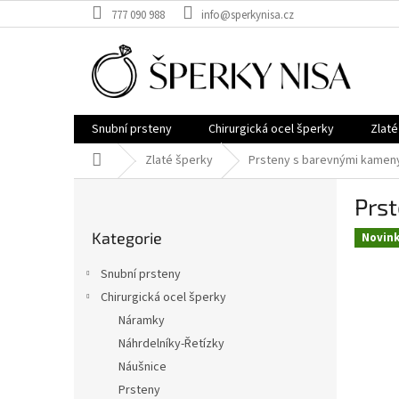
Přejít
777 090 988
info@sperkynisa.cz
na
obsah
Snubní prsteny
Chirurgická ocel šperky
Zlaté
Domů
Zlaté šperky
Prsteny s barevnými kamen
P
Prs
o
Přeskočit
s
Kategorie
kategorie
Novin
t
r
Snubní prsteny
a
Chirurgická ocel šperky
n
Náramky
n
í
Náhrdelníky-Řetízky
p
Náušnice
a
Prsteny