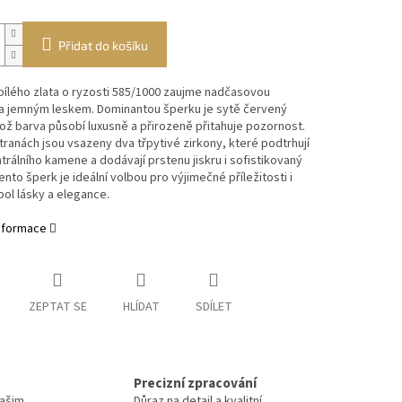
Přidat do košíku
bílého zlata o ryzosti 585/1000 zaujme nadčasovou
 a jemným leskem. Dominantou šperku je sytě červený
hož barva působí luxusně a přirozeně přitahuje pozornost.
tranách jsou vsazeny dva třpytivé zirkony, které podtrhují
trálního kamene a dodávají prstenu jiskru i sofistikovaný
ento šperk je ideální volbou pro výjimečné příležitosti i
ol lásky a elegance.
informace
ZEPTAT SE
HLÍDAT
SDÍLET
Precizní zpracování
Vašim
Důraz na detail a kvalitní