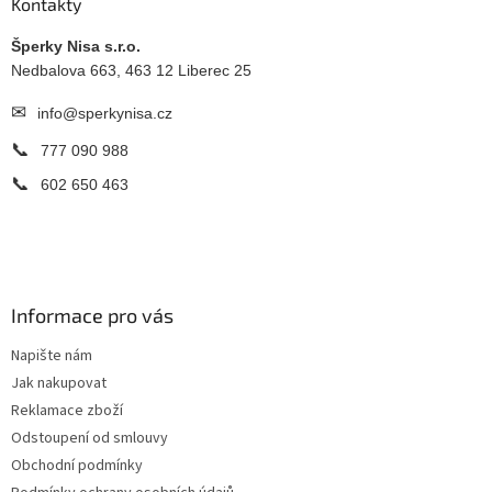
a
Kontakty
t
í
Šperky Nisa s.r.o.
Nedbalova 663, 463 12 Liberec 25
✉
info@sperkynisa.cz
📞
777 090 988
📞
602 650 463
Informace pro vás
Napište nám
Jak nakupovat
Reklamace zboží
Odstoupení od smlouvy
Obchodní podmínky