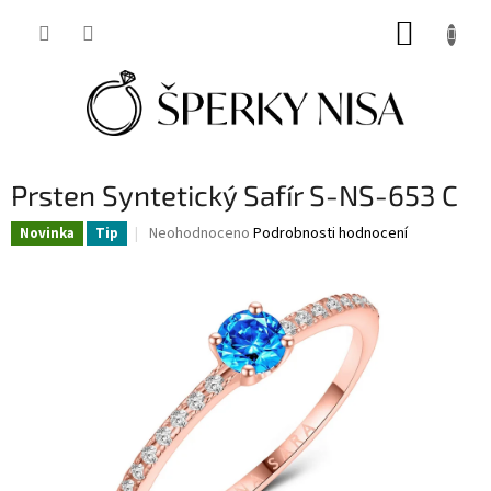
Přejít
NÁKUP
na
obsah
KOŠÍK
Prsten Syntetický Safír S-NS-653 C
Průměrné
Neohodnoceno
Podrobnosti hodnocení
Novinka
Tip
hodnocení
produktu
je
0,0
z
5
hvězdiček.