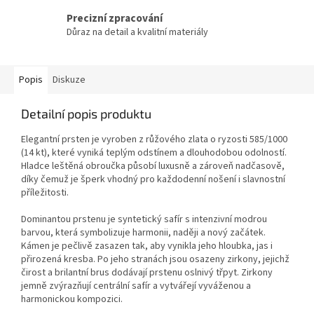
Precizní zpracování
Důraz na detail a kvalitní materiály
Popis
Diskuze
Detailní popis produktu
Elegantní prsten je vyroben z růžového zlata o ryzosti 585/1000
(14 kt), které vyniká teplým odstínem a dlouhodobou odolností.
Hladce leštěná obroučka působí luxusně a zároveň nadčasově,
díky čemuž je šperk vhodný pro každodenní nošení i slavnostní
příležitosti.
Dominantou prstenu je syntetický safír s intenzivní modrou
barvou, která symbolizuje harmonii, naději a nový začátek.
Kámen je pečlivě zasazen tak, aby vynikla jeho hloubka, jas i
přirozená kresba. Po jeho stranách jsou osazeny zirkony, jejichž
čirost a brilantní brus dodávají prstenu oslnivý třpyt. Zirkony
jemně zvýrazňují centrální safír a vytvářejí vyváženou a
harmonickou kompozici.