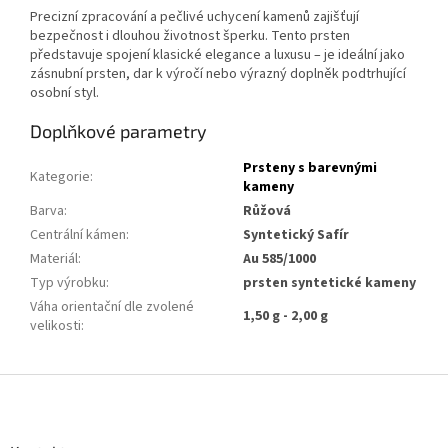
Precizní zpracování a pečlivé uchycení kamenů zajišťují
bezpečnost i dlouhou životnost šperku. Tento prsten
představuje spojení klasické elegance a luxusu – je ideální jako
zásnubní prsten, dar k výročí nebo výrazný doplněk podtrhující
osobní styl.
Doplňkové parametry
Prsteny s barevnými
Kategorie
:
kameny
Barva
:
Růžová
Centrální kámen
:
Syntetický Safír
Materiál
:
Au 585/1000
Typ výrobku
:
prsten syntetické kameny
Váha orientační dle zvolené
1,50 g - 2,00 g
velikosti
:
Z
á
p