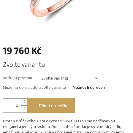
19 760 Kč
Měrná
Zvolte variantu
cena:
velikost prstenu
Můžeme doručit do:
Zvolte variantu
Možnosti doručení
Přidat do košíku
Prsten z růžového zlata o ryzosti 585/1000 zaujme nadčasovou
elegancí a jemným leskem. Dominantou šperku je sytě modrý safír,
jehož barva působí luxusně a přirozeně přitahuje pozornost. Po jeho