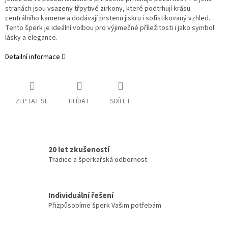
stranách jsou vsazeny třpytivé zirkony, které podtrhují krásu
centrálního kamene a dodávají prstenu jiskru i sofistikovaný vzhled.
Tento šperk je ideální volbou pro výjimečné příležitosti i jako symbol
lásky a elegance.
Detailní informace
ZEPTAT SE
HLÍDAT
SDÍLET
20 let zkušeností
Tradice a šperkařská odbornost
Individuální řešení
Přizpůsobíme šperk Vašim potřebám