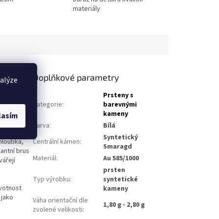
materiály
Doplňkové parametry
nalýze
ká teplým
Prsteny s
zároveň
Kategorie
:
barevnými
žitosti.
kameny
lasím
Barva
:
Bílá
ymbolizuje
Syntetický
 hloubka,
Centrální kámen
:
Smaragd
lantní brus
Materiál
:
Au 585/1000
vářejí
prsten
Typ výrobku
:
syntetické
ivotnost
kameny
 jako
Váha orientační dle
1,80 g - 2,80 g
zvolené velikosti
: