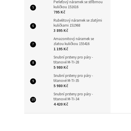
Perleťový náramek se stříbrnou
kuličkou 151616
795 Kč
Rubelitový náramek se zlatými
kuličkami 151968
3 895 Kč
Amazonitový náramek se
zlatou kuličkou 155416
1 195 Kč
Snubní prsteny pro páry -
titanové M-TI-28
5 980 Kč
Snubní prsteny pro páry -
titanové M-TI-35
5 980 Kč
Snubní prsteny pro páry -
titanové M-TI-34
4 420 Kč
Z
á
p