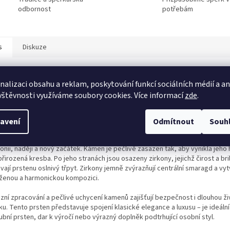
odbornost
potřebám
s
Diskuze
ailní popis produktu
nalizaci obsahu a reklam, poskytování funkcí sociálních médií a a
vštěvnosti využíváme soubory cookies. Více informací
zde
.
ntní prsten je vyroben z bílého zlata o ryzosti 585/1000 (14 kt), které vyni
ínem a dlouhodobou odolností. Hladce leštěná obroučka působí luxusně a 
asově, díky čemuž je šperk vhodný pro každodenní nošení i slavnostní příle
avení
Odmítnout
Souh
nantou prstenu je syntetický smaragd s intenzivní zelenou barvou, která s
nii, naději a nový začátek. Kámen je pečlivě zasazen tak, aby vynikla jeho
 přirozená kresba. Po jeho stranách jsou osazeny zirkony, jejichž čirost a bri
ají prstenu oslnivý třpyt. Zirkony jemně zvýrazňují centrální smaragd a vyt
ženou a harmonickou kompozici.
izní zpracování a pečlivé uchycení kamenů zajišťují bezpečnost i dlouhou ž
u. Tento prsten představuje spojení klasické elegance a luxusu – je ideální
bní prsten, dar k výročí nebo výrazný doplněk podtrhující osobní styl.