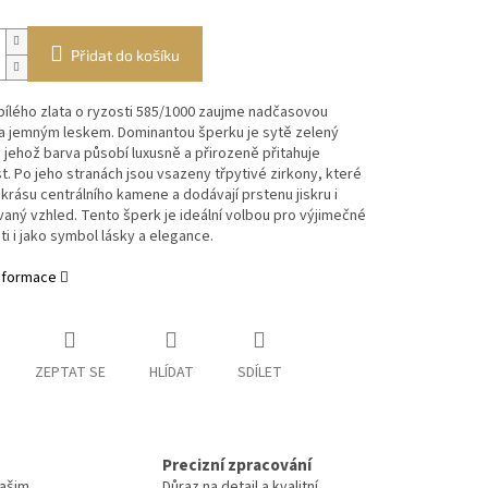
Přidat do košíku
bílého zlata o ryzosti 585/1000 zaujme nadčasovou
 a jemným leskem. Dominantou šperku je sytě zelený
jehož barva působí luxusně a přirozeně přitahuje
. Po jeho stranách jsou vsazeny třpytivé zirkony, které
 krásu centrálního kamene a dodávají prstenu jiskru i
vaný vzhled. Tento šperk je ideální volbou pro výjimečné
sti i jako symbol lásky a elegance.
informace
ZEPTAT SE
HLÍDAT
SDÍLET
Precizní zpracování
Vašim
Důraz na detail a kvalitní