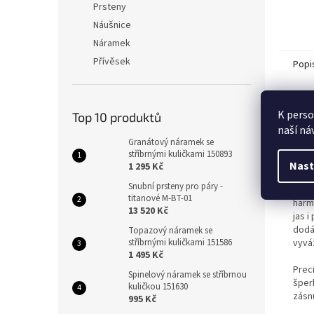
Prsteny
Náušnice
Náramek
Přívěsek
Popi
Det
K perso
Top 10 produktů
naší ná
Elega
Granátový náramek se
odst
stříbrnými kuličkami 150893
nadč
Nast
1 295 Kč
Snubní prsteny pro páry -
Domi
titanové M-BT-01
harmo
13 520 Kč
jas i
dodáv
Topazový náramek se
stříbrnými kuličkami 151586
vyvá
1 495 Kč
Prec
Spinelový náramek se stříbrnou
šperk
kuličkou 151630
zásnu
995 Kč