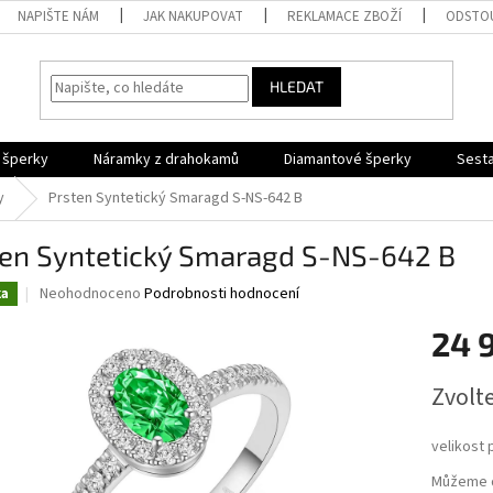
NAPIŠTE NÁM
JAK NAKUPOVAT
REKLAMACE ZBOŽÍ
ODSTOU
HLEDAT
 šperky
Náramky z drahokamů
Diamantové šperky
Sesta
y
Prsten Syntetický Smaragd S-NS-642 B
ten Syntetický Smaragd S-NS-642 B
Průměrné
Neohodnoceno
Podrobnosti hodnocení
ka
hodnocení
produktu
24 
je
0,0
Měrná
Zvolt
z
cena:
5
hvězdiček.
velikost 
Můžeme d