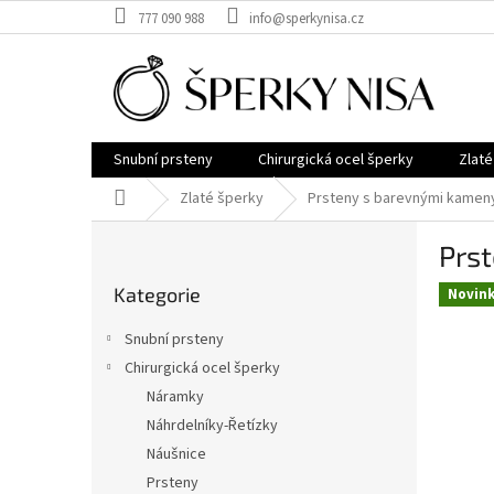
Přejít
777 090 988
info@sperkynisa.cz
na
obsah
Snubní prsteny
Chirurgická ocel šperky
Zlaté
Domů
Zlaté šperky
Prsteny s barevnými kamen
P
Prs
o
Přeskočit
s
Kategorie
kategorie
Novin
t
r
Snubní prsteny
a
Chirurgická ocel šperky
n
Náramky
n
í
Náhrdelníky-Řetízky
p
Náušnice
a
Prsteny