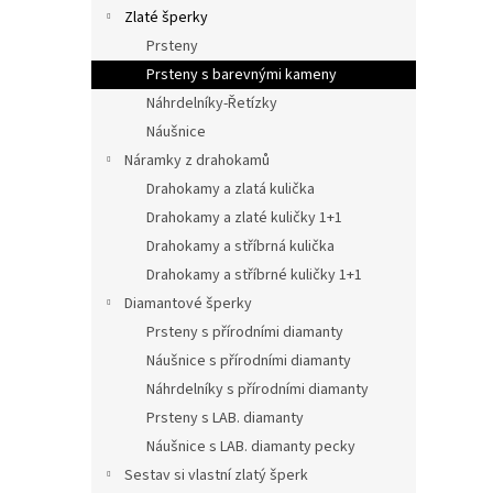
n
Zlaté šperky
e
Prsteny
l
Prsteny s barevnými kameny
Náhrdelníky-Řetízky
Náušnice
Náramky z drahokamů
Drahokamy a zlatá kulička
Drahokamy a zlaté kuličky 1+1
Drahokamy a stříbrná kulička
Drahokamy a stříbrné kuličky 1+1
Diamantové šperky
Prsteny s přírodními diamanty
Náušnice s přírodními diamanty
Náhrdelníky s přírodními diamanty
Prsteny s LAB. diamanty
Náušnice s LAB. diamanty pecky
Sestav si vlastní zlatý šperk