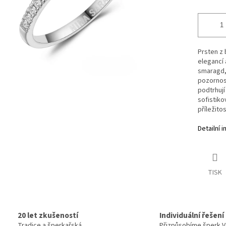
Prsten z 
elegancí
smaragd, 
pozornost
podtrhují
sofistiko
příležito
Detailní 
TISK
20 let zkušeností
Individuální řešení
Tradice a šperkařská
Přizpůsobíme šperk 