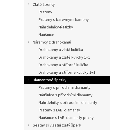
n
Zlaté šperky
e
Prsteny
l
Prsteny s barevnými kameny
Náhrdelníky-Řetízky
Náušnice
Náramky z drahokamů
Drahokamy a zlatá kulička
Drahokamy a zlaté kuličky 1+1
Drahokamy a stříbrná kulička
Drahokamy a stříbrné kuličky 1+1
Diamantové šperky
Prsteny s přírodními diamanty
Náušnice s přírodními diamanty
Náhrdelníky s přírodními diamanty
Prsteny s LAB. diamanty
Náušnice s LAB. diamanty pecky
Sestav si vlastní zlatý šperk