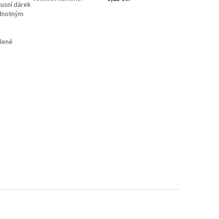
xusní dárek
odnotným
olené