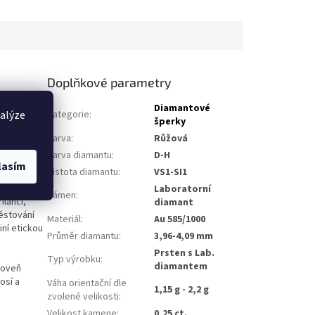
Doplňkové parametry
lé spojení
Diamantové
nalýze
Kategorie
:
e přirozenou
šperky
měru ryzího
Barva
:
Růžová
šak
Barva diamantu
:
D-H
lasím
Čistota diamantu
:
VS1-SI1
jné
Laboratorní
Kámen
:
ilancí,
diamant
ěstování
Materiál
:
Au 585/1000
ní etickou
Průměr diamantu
:
3,96-4,09 mm
Prsten s Lab.
Typ výrobku
:
diamantem
roveň
osí a
Váha orientační dle
1,15 g - 2,2 g
zvolené velikosti
:
Velikost kamene
:
0,25 ct.