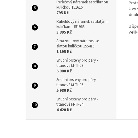
Perleťový náramek se stříbrnou
Prste
kuličkou 151616
k vý
795 Kč
dopl
Rubelitový náramek se zlatými
U šp
kuličkami 151968
3 895 Kč
velik
Amazonitový náramek se
zlatou kuličkou 155416
1 195 Kč
Snubní prsteny pro páry -
titanové M-TI-28
5 980 Kč
Snubní prsteny pro páry -
titanové M-TI-35
5 980 Kč
Snubní prsteny pro páry -
titanové M-TI-34
4 420 Kč
Z
á
p