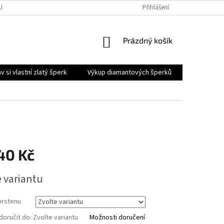
PENÍ OD SMLOUVY
OBCHODNÍ PODMÍNKY
Přihlášení
PODMÍNKY OCHRANY OS
NÁKUPNÍ
Prázdný košík
KOŠÍK
v si vlastní zlatý šperk
Výkup diamantových šperků
Obchodní 
40 Kč
e variantu
prstenu
oručit do:
Zvolte variantu
Možnosti doručení