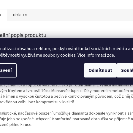
s
Diskuze
ailní popis produktu
o výjimečný
prsten v růžovém zlatě 585/1000 (14 kt)
představuje dokona
nalizaci obsahu a reklam, poskytování funkcí sociálních médií a a
ické elegance a moderní technologie. Hřejivý odstín žlutého zlata podtrhuj
vštěvnosti využíváme soubory cookies. Více informací
zde
.
u kamene a dodává šperku nadčasový, luxusní charakter. Díky ideálnímu po
 a příměsí je slitina dostatečně pevná pro každodenní nošení, zároveň si v
ovává vysoký lesk a dlouhou životnost.
avení
Odmítnout
Souh
nantou prstenu je precizně broušený
laboratorní diamant
, který má ste
ální, chemické i optické vlastnosti jako přírodní diamant. Vyniká maximální br
ivým třpytem a tvrdostí 10 na Mohsově stupnici. Díky moderním metodám p
ká kámen s vysokou čistotou a pečlivě kontrolovaným původem, což z něj či
povědnou volbu bez kompromisu v kvalitě.
malistické, nadčasové osazení umožňuje diamantu dokonale vyniknout a zá
šťuje jeho bezpečné uchycení. Komfortně tvarovaná obroučka se příjemně n
zeně přilne k ruce.