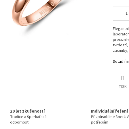
Elegantn
laborato
precizním
tvrdostí,
zásnuby,
Detailní 
TISK
20 let zkušeností
Individuální řešení
Tradice a šperkařská
Přizpůsobíme šperk 
odbornost
potřebám