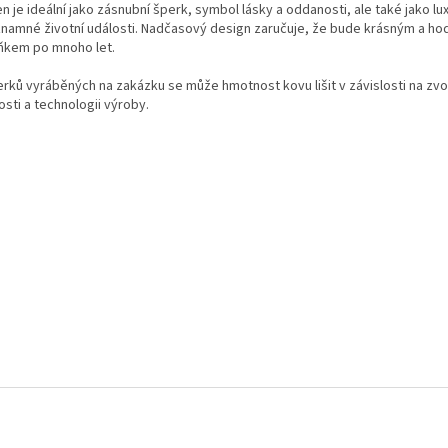
n je ideální jako zásnubní šperk, symbol lásky a oddanosti, ale také jako lu
znamné životní události. Nadčasový design zaručuje, že bude krásným a h
ňkem po mnoho let.
erků vyráběných na zakázku se může hmotnost kovu lišit v závislosti na zv
osti a technologii výroby.