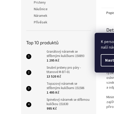
Prsteny
Náušnice
Popi
Náramek
Přívěsek
Det
Tent
K perso
Top 10 produktů
klas
naší ná
krás
Granátový náramek se
zlata
stříbrnými kuličkami 150893
zach
Nast
1 295 Kč
Snubní prsteny pro páry -
Domi
titanové M-BT-01
fyzik
13 520 Kč
osln
vzni
Topazový náramek se
a od
stříbrnými kuličkami 151586
1 495 Kč
Mini
Spinelový náramek se stříbrnou
zaji
kuličkou 151630
přiro
995 Kč