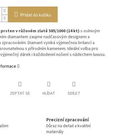
Přidat do košíku
í
prsten v růžovém zlatě 585/1000 (14 kt)
s oslnivým
rním diamantem zaujme nadčasovým designem a
 zpracováním. Diamant vyniká výjimečnou brilancí a
 srovnatelnou s přírodním kamenem. Ideální volba pro
 výjimečný dárek i každodenní nošení s nádechem luxusu.
informace
ZEPTAT SE
HLÍDAT
SDÍLET
Precizní zpracování
Vašim
Důraz na detail a kvalitní
materiály