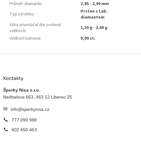
Průměr diamantu
:
2,85 - 2,90 mm
Prsten s Lab.
Typ výrobku
:
diamantem
Váha orientační dle zvolené
1,30 g - 2,00 g
velikosti
:
Velikost kamene
:
0,09 ct.
Z
á
p
a
Kontakty
t
í
Šperky Nisa s.r.o.
Nedbalova 663, 463 12 Liberec 25
✉
info@sperkynisa.cz
📞
777 090 988
📞
602 650 463