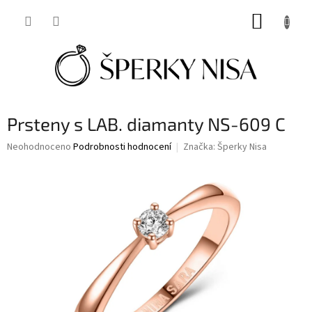
Přejít
NÁKUP
na
obsah
KOŠÍK
Prsteny s LAB. diamanty NS-609 C
Průměrné
Neohodnoceno
Podrobnosti hodnocení
Značka:
Šperky Nisa
hodnocení
produktu
je
0,0
z
5
hvězdiček.