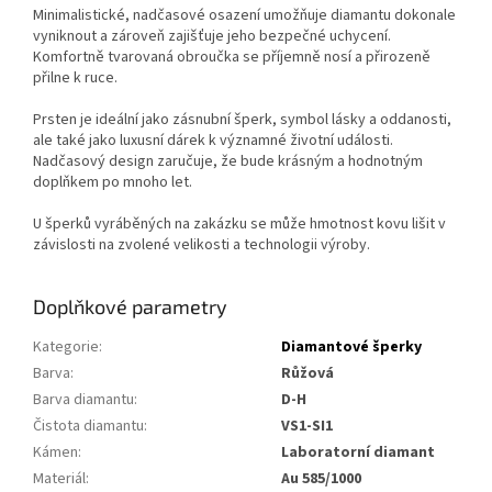
Minimalistické, nadčasové osazení umožňuje diamantu dokonale
vyniknout a zároveň zajišťuje jeho bezpečné uchycení.
Komfortně tvarovaná obroučka se příjemně nosí a přirozeně
přilne k ruce.
Prsten je ideální jako zásnubní šperk, symbol lásky a oddanosti,
ale také jako luxusní dárek k významné životní události.
Nadčasový design zaručuje, že bude krásným a hodnotným
doplňkem po mnoho let.
U šperků vyráběných na zakázku se může hmotnost kovu lišit v
závislosti na zvolené velikosti a technologii výroby.
Doplňkové parametry
Kategorie
:
Diamantové šperky
Barva
:
Růžová
Barva diamantu
:
D-H
Čistota diamantu
:
VS1-SI1
Kámen
:
Laboratorní diamant
Materiál
:
Au 585/1000