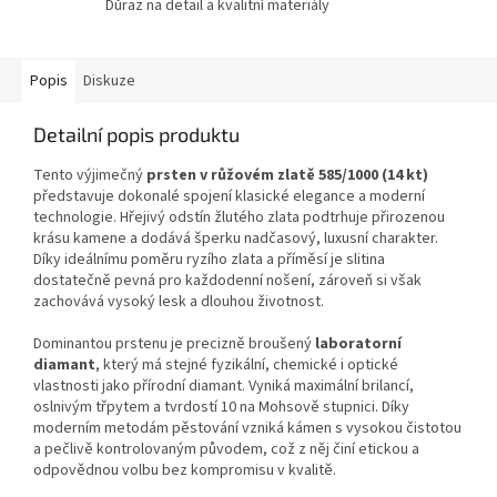
Důraz na detail a kvalitní materiály
Popis
Diskuze
Detailní popis produktu
Tento výjimečný
prsten v růžovém zlatě 585/1000 (14 kt)
představuje dokonalé spojení klasické elegance a moderní
technologie. Hřejivý odstín žlutého zlata podtrhuje přirozenou
krásu kamene a dodává šperku nadčasový, luxusní charakter.
Díky ideálnímu poměru ryzího zlata a příměsí je slitina
dostatečně pevná pro každodenní nošení, zároveň si však
zachovává vysoký lesk a dlouhou životnost.
Dominantou prstenu je precizně broušený
laboratorní
diamant
, který má stejné fyzikální, chemické i optické
vlastnosti jako přírodní diamant. Vyniká maximální brilancí,
oslnivým třpytem a tvrdostí 10 na Mohsově stupnici. Díky
moderním metodám pěstování vzniká kámen s vysokou čistotou
a pečlivě kontrolovaným původem, což z něj činí etickou a
odpovědnou volbu bez kompromisu v kvalitě.