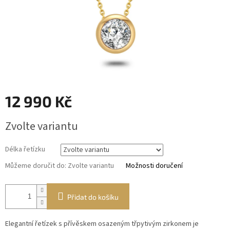
12 990 Kč
Měrná
Zvolte variantu
cena:
Délka řetízku
Můžeme doručit do:
Zvolte variantu
Možnosti doručení
Přidat do košíku
Elegantní řetízek s přívěskem osazeným třpytivým zirkonem je