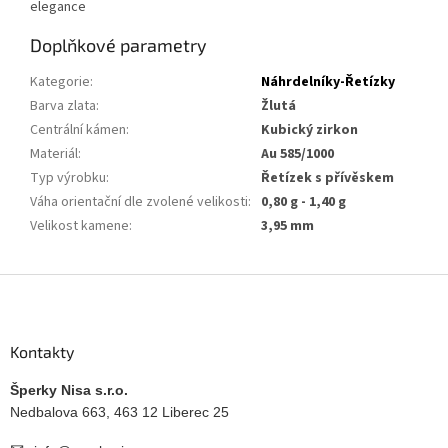
elegance
Doplňkové parametry
Kategorie
:
Náhrdelníky-Řetízky
Barva zlata
:
Žlutá
Centrální kámen
:
Kubický zirkon
Materiál
:
Au 585/1000
Typ výrobku
:
Řetízek s přívěskem
Váha orientační dle zvolené velikosti
:
0,80 g - 1,40 g
Velikost kamene
:
3,95 mm
Z
á
p
a
Kontakty
t
í
Šperky Nisa s.r.o.
Nedbalova 663, 463 12 Liberec 25