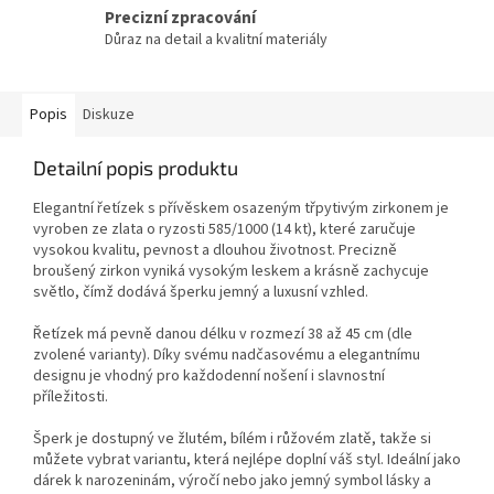
Precizní zpracování
Důraz na detail a kvalitní materiály
Popis
Diskuze
Detailní popis produktu
Elegantní řetízek s přívěskem osazeným třpytivým zirkonem je
vyroben ze zlata o ryzosti 585/1000 (14 kt), které zaručuje
vysokou kvalitu, pevnost a dlouhou životnost. Precizně
broušený zirkon vyniká vysokým leskem a krásně zachycuje
světlo, čímž dodává šperku jemný a luxusní vzhled.
Řetízek má pevně danou délku v rozmezí 38 až 45 cm (dle
zvolené varianty). Díky svému nadčasovému a elegantnímu
designu je vhodný pro každodenní nošení i slavnostní
příležitosti.
Šperk je dostupný ve žlutém, bílém i růžovém zlatě, takže si
můžete vybrat variantu, která nejlépe doplní váš styl. Ideální jako
dárek k narozeninám, výročí nebo jako jemný symbol lásky a