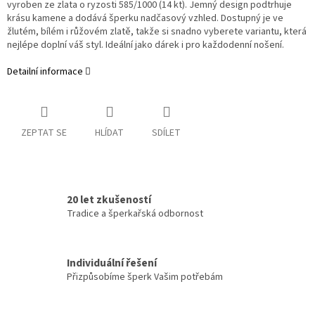
vyroben ze zlata o ryzosti 585/1000 (14 kt). Jemný design podtrhuje
krásu kamene a dodává šperku nadčasový vzhled. Dostupný je ve
žlutém, bílém i růžovém zlatě, takže si snadno vyberete variantu, která
nejlépe doplní váš styl. Ideální jako dárek i pro každodenní nošení.
Detailní informace
ZEPTAT SE
HLÍDAT
SDÍLET
20 let zkušeností
Tradice a šperkařská odbornost
Individuální řešení
Přizpůsobíme šperk Vašim potřebám