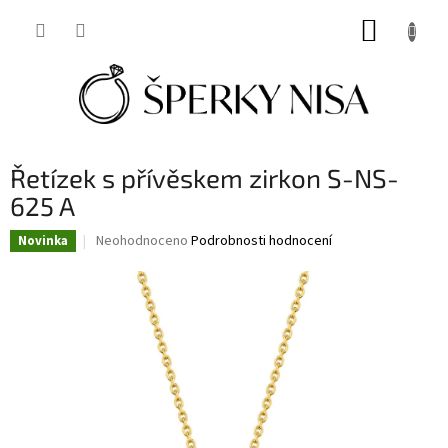
Přejít
NÁKUP
na
obsah
KOŠÍK
Řetízek s přívěskem zirkon S-NS-
625 A
Průměrné
Neohodnoceno
Podrobnosti hodnocení
Novinka
hodnocení
produktu
je
0,0
z
5
hvězdiček.