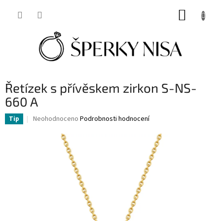
Přejít
NÁKUP
na
obsah
KOŠÍK
Řetízek s přívěskem zirkon S-NS-
660 A
Průměrné
Neohodnoceno
Podrobnosti hodnocení
Tip
hodnocení
produktu
je
0,0
z
5
hvězdiček.