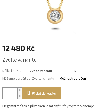
12 480 Kč
Měrná
Zvolte variantu
cena:
Délka řetízku
Můžeme doručit do:
Zvolte variantu
Možnosti doručení
Přidat do košíku
Elegantní řetízek s přívěskem osazeným třpytivým zirkonem je