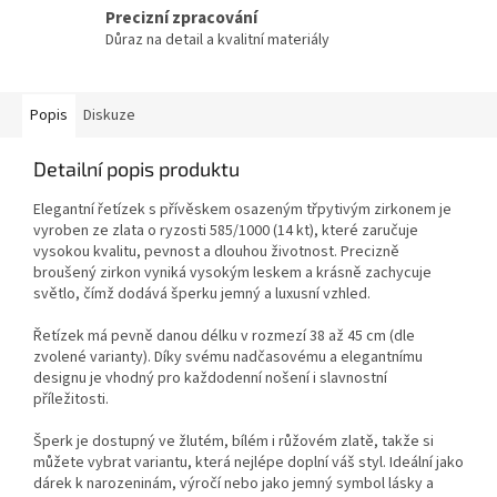
Precizní zpracování
Důraz na detail a kvalitní materiály
Popis
Diskuze
Detailní popis produktu
Elegantní řetízek s přívěskem osazeným třpytivým zirkonem je
vyroben ze zlata o ryzosti 585/1000 (14 kt), které zaručuje
vysokou kvalitu, pevnost a dlouhou životnost. Precizně
broušený zirkon vyniká vysokým leskem a krásně zachycuje
světlo, čímž dodává šperku jemný a luxusní vzhled.
Řetízek má pevně danou délku v rozmezí 38 až 45 cm (dle
zvolené varianty). Díky svému nadčasovému a elegantnímu
designu je vhodný pro každodenní nošení i slavnostní
příležitosti.
Šperk je dostupný ve žlutém, bílém i růžovém zlatě, takže si
můžete vybrat variantu, která nejlépe doplní váš styl. Ideální jako
dárek k narozeninám, výročí nebo jako jemný symbol lásky a