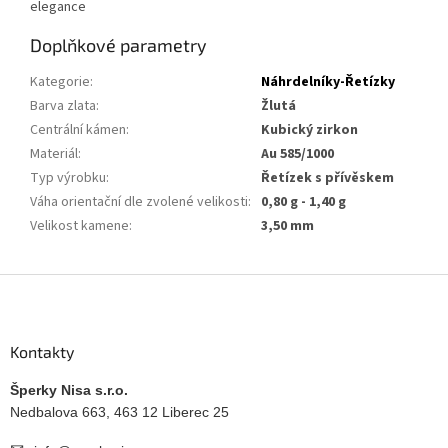
elegance
Doplňkové parametry
Kategorie
:
Náhrdelníky-Řetízky
Barva zlata
:
Žlutá
Centrální kámen
:
Kubický zirkon
Materiál
:
Au 585/1000
Typ výrobku
:
Řetízek s přívěskem
Váha orientační dle zvolené velikosti
:
0,80 g - 1,40 g
Velikost kamene
:
3,50 mm
Z
á
p
a
Kontakty
t
í
Šperky Nisa s.r.o.
Nedbalova 663, 463 12 Liberec 25