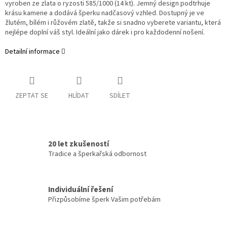
vyroben ze zlata o ryzosti 585/1000 (14 kt). Jemný design podtrhuje
krásu kamene a dodává šperku nadčasový vzhled. Dostupný je ve
žlutém, bílém i růžovém zlatě, takže si snadno vyberete variantu, která
nejlépe doplní váš styl. Ideální jako dárek i pro každodenní nošení.
Detailní informace
ZEPTAT SE
HLÍDAT
SDÍLET
20 let zkušeností
Tradice a šperkařská odbornost
Individuální řešení
Přizpůsobíme šperk Vašim potřebám