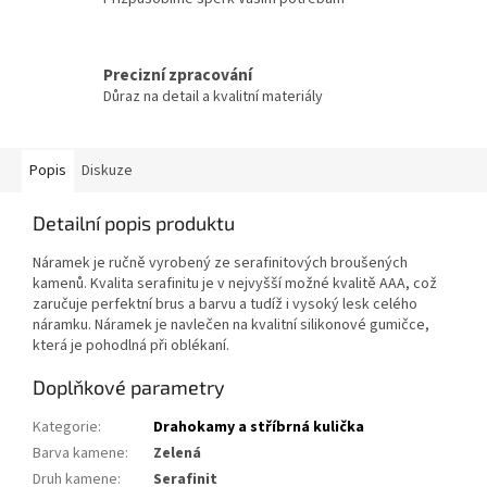
Precizní zpracování
Důraz na detail a kvalitní materiály
Popis
Diskuze
Detailní popis produktu
Náramek je ručně vyrobený ze serafinitových broušených
kamenů. Kvalita serafinitu je v nejvyšší možné kvalitě AAA, což
zaručuje perfektní brus a barvu a tudíž i vysoký lesk celého
náramku. Náramek je navlečen na kvalitní silikonové gumičce,
která je pohodlná při oblékaní.
Doplňkové parametry
Kategorie
:
Drahokamy a stříbrná kulička
Barva kamene
:
Zelená
Druh kamene
:
Serafinit