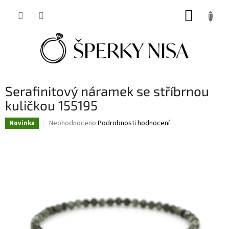
Přejít
NÁKUP
na
obsah
KOŠÍK
Serafinitový náramek se stříbrnou
kuličkou 155195
Průměrné
Neohodnoceno
Podrobnosti hodnocení
Novinka
hodnocení
produktu
je
0,0
z
5
hvězdiček.