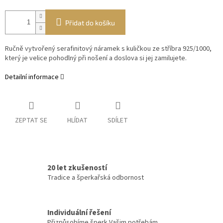
Přidat do košíku
Ručně vytvořený serafinitový náramek s kuličkou ze stříbra 925/1000,
který je velice pohodlný při nošení a doslova si jej zamilujete.
Detailní informace
ZEPTAT SE
HLÍDAT
SDÍLET
20 let zkušeností
Tradice a šperkařská odbornost
Individuální řešení
Přizpůsobíme šperk Vašim potřebám