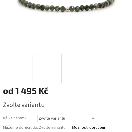
od
1 495 Kč
Měrná
Zvolte variantu
cena:
Délka náramku
Můžeme doručit do:
Zvolte variantu
Možnosti doručení