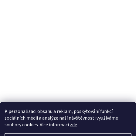
K personalizaci obsahu a reklam, poskytování funkcí
sociálních médií a analýze naší návštěvnosti využíváme
soubory cookies. Více informací
zde
.
Vytvořil Shoptet