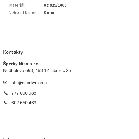
Materiál
:
Ag 925/1000
Velikost kamenů
:
3 mm
Z
á
p
a
Kontakty
t
í
Šperky Nisa s.r.o.
Nedbalova 663, 463 12 Liberec 25
✉
info@sperkynisa.cz
📞
777 090 988
📞
602 650 463