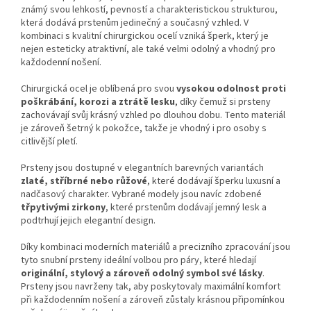
známý svou lehkostí, pevností a charakteristickou strukturou,
která dodává prstenům jedinečný a současný vzhled. V
kombinaci s kvalitní chirurgickou ocelí vzniká šperk, který je
nejen esteticky atraktivní, ale také velmi odolný a vhodný pro
každodenní nošení.
Chirurgická ocel je oblíbená pro svou
vysokou odolnost proti
poškrábání, korozi a ztrátě lesku
, díky čemuž si prsteny
zachovávají svůj krásný vzhled po dlouhou dobu. Tento materiál
je zároveň šetrný k pokožce, takže je vhodný i pro osoby s
citlivější pletí.
Prsteny jsou dostupné v elegantních barevných variantách
zlaté, stříbrné nebo růžové
, které dodávají šperku luxusní a
nadčasový charakter. Vybrané modely jsou navíc zdobené
třpytivými zirkony
, které prstenům dodávají jemný lesk a
podtrhují jejich elegantní design.
Díky kombinaci moderních materiálů a precizního zpracování jsou
tyto snubní prsteny ideální volbou pro páry, které hledají
originální, stylový a zároveň odolný symbol své lásky
.
Prsteny jsou navrženy tak, aby poskytovaly maximální komfort
při každodenním nošení a zároveň zůstaly krásnou připomínkou