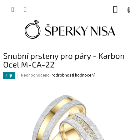
Přejít
NÁKUP
na
obsah
KOŠÍK
Snubní prsteny pro páry - Karbon
Ocel M-CA-22
Průměrné
Neohodnoceno
Podrobnosti hodnocení
Tip
hodnocení
produktu
je
0,0
z
5
hvězdiček.