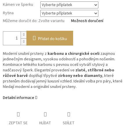
Kámen ve šperku
Rytina
Můžeme doručit do:
Zvolte variantu
Možnosti doručení
Přidat do košíku
Moderní snubní prsteny z
karbonu a chirurgické oceli
zaujmou
jedinečným designem, vysokou odolností a pohodlným nošením.
Kombinace lehkého karbonu s pevnou ocelí vytváří stylový a
nadčasový šperk. Elegantní provedení ve
zlaté, stříbrné nebo
růžové barvě
doplňují třpytivé
zirkony nebo diamanty
, které
prstenům dodávají jemný luxusní vzhled. Ideální volba pro páry, které
hledají moderní a originální snubní prsteny.
Detailní informace
ZEPTAT SE
HLÍDAT
SDÍLET