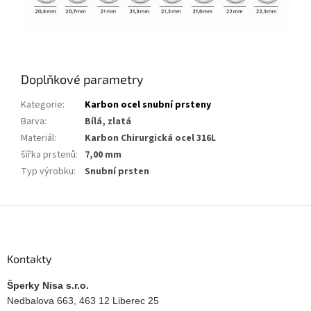
Doplňkové parametry
Kategorie
:
Karbon ocel snubní prsteny
Barva
:
Bílá, zlatá
Materiál
:
Karbon Chirurgická ocel 316L
šířka prstenů
:
7,00 mm
Typ výrobku
:
Snubní prsten
Z
á
p
a
Kontakty
t
í
Šperky Nisa s.r.o.
Nedbalova 663, 463 12 Liberec 25