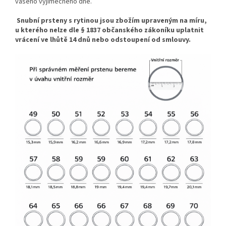
vašeho výjimečného dne.
S
nubní prsteny s rytinou jsou zbožím upraveným na míru,
u kterého nelze dle § 1837 občanského zákoníku uplatnit
vrácení ve lhůtě 14 dnů nebo odstoupení od smlouvy.