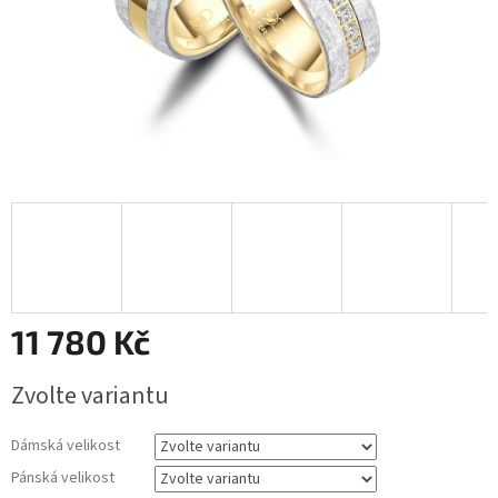
11 780 Kč
Měrná
Zvolte variantu
cena:
Dámská velikost
Pánská velikost