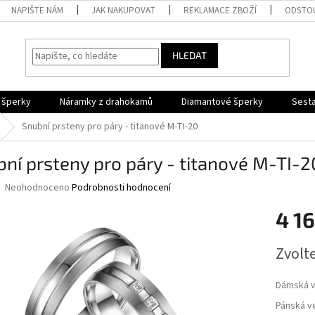
NAPIŠTE NÁM
JAK NAKUPOVAT
REKLAMACE ZBOŽÍ
ODSTOU
HLEDAT
 šperky
Náramky z drahokamů
Diamantové šperky
Sesta
Snubní prsteny pro páry - titanové M-TI-20
ní prsteny pro páry - titanové M-TI-2
Průměrné
Neohodnoceno
Podrobnosti hodnocení
hodnocení
produktu
4 1
je
0,0
Měrná
Zvolt
z
cena:
5
hvězdiček.
Dámská v
Pánská ve