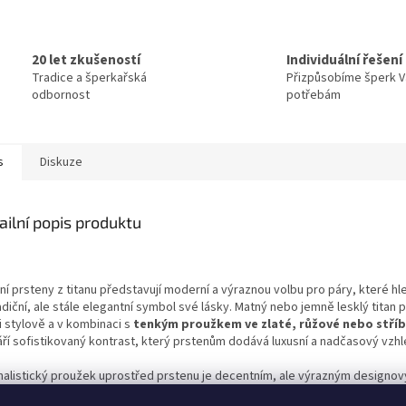
20 let zkušeností
Individuální řešení
Tradice a šperkařská
Přizpůsobíme šperk 
odbornost
potřebám
s
Diskuze
ailní popis produktu
í prsteny z titanu představují moderní a výraznou volbu pro páry, které hle
diční, ale stále elegantní symbol své lásky. Matný nebo jemně lesklý titan 
i stylově a v kombinaci s
tenkým proužkem ve zlaté, růžové nebo stříb
áří sofistikovaný kontrast, který prstenům dodává luxusní a nadčasový vzhl
malistický proužek uprostřed prstenu je decentním, ale výrazným designo
em. Díky němu prsten nepůsobí příliš výrazně, zároveň však přitahuje pozo