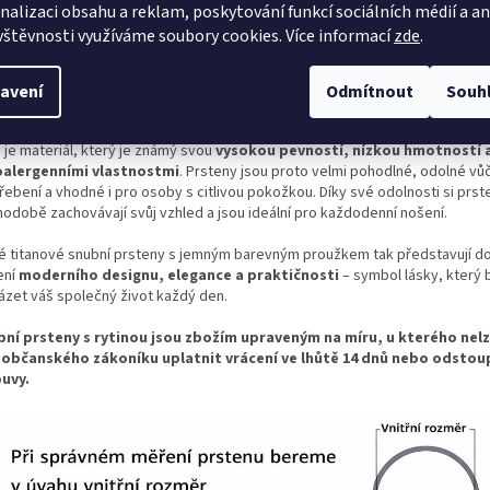
ancí a precizním zpracováním. Tato kombinace barev je ideální pro páry, kte
nalizaci obsahu a reklam, poskytování funkcí sociálních médií a a
rní prsteny s jemným nádechem klasiky.
vštěvnosti využíváme soubory cookies. Více informací
zde
.
ká varianta prstenu je často doplněna
osazením zirkony nebo pravými 
é dodávají prstenu jemný třpyt a luxusní detail. Kameny jsou zasazeny tak, 
avení
Odmítnout
Souh
kly na tmavém podkladu prstenu a zároveň zůstaly pohodlné pro každodenn
 je materiál, který je známý svou
vysokou pevností, nízkou hmotností 
alergenními vlastnostmi
. Prsteny jsou proto velmi pohodlné, odolné v
řebení a vhodné i pro osoby s citlivou pokožkou. Díky své odolnosti si prst
hodobě zachovávají svůj vzhled a jsou ideální pro každodenní nošení.
é titanové snubní prsteny s jemným barevným proužkem tak představují d
ení
moderního designu, elegance a praktičnosti
– symbol lásky, který
ázet váš společný život každý den.
bní prsteny s rytinou jsou zbožím upraveným na míru, u kterého nelz
 občanského zákoníku uplatnit vrácení ve lhůtě 14 dnů nebo odstou
uvy.