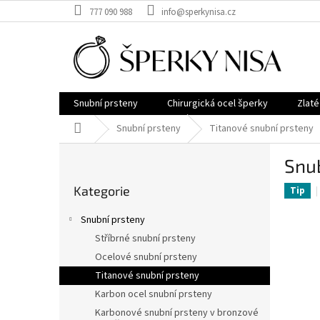
Přejít
777 090 988
info@sperkynisa.cz
na
obsah
Snubní prsteny
Chirurgická ocel šperky
Zlaté
Domů
Snubní prsteny
Titanové snubní prsteny
P
Snub
o
Přeskočit
s
Kategorie
kategorie
Tip
t
r
Snubní prsteny
a
Stříbrné snubní prsteny
n
Ocelové snubní prsteny
n
í
Titanové snubní prsteny
p
Karbon ocel snubní prsteny
a
Karbonové snubní prsteny v bronzové