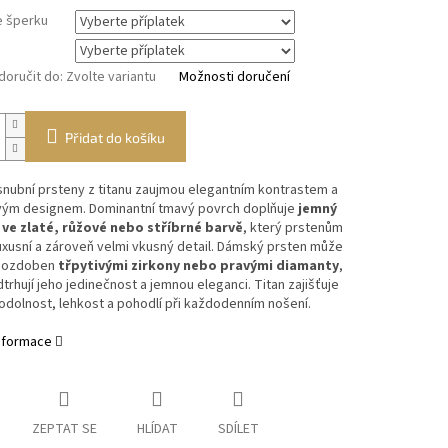
 šperku
oručit do:
Zvolte variantu
Možnosti doručení
Přidat do košíku
nubní prsteny z titanu zaujmou elegantním kontrastem a
ým designem. Dominantní tmavý povrch doplňuje
jemný
ve zlaté, růžové nebo stříbrné barvě
, který prstenům
xusní a zároveň velmi vkusný detail. Dámský prsten může
c ozdoben
třpytivými zirkony nebo pravými diamanty
,
trhují jeho jedinečnost a jemnou eleganci. Titan zajišťuje
dolnost, lehkost a pohodlí při každodenním nošení.
informace
ZEPTAT SE
HLÍDAT
SDÍLET