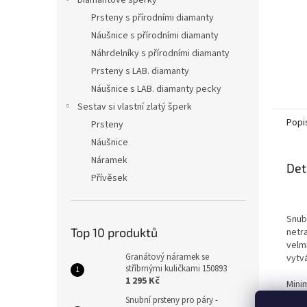
Diamantové šperky
Prsteny s přírodními diamanty
Náušnice s přírodními diamanty
Náhrdelníky s přírodními diamanty
Prsteny s LAB. diamanty
Náušnice s LAB. diamanty pecky
Sestav si vlastní zlatý šperk
Popi
Prsteny
Náušnice
Náramek
Det
Přívěsek
Snubn
Top 10 produktů
netra
velm
Granátový náramek se
vytv
stříbrnými kuličkami 150893
1 295 Kč
Mini
prvk
Snubní prsteny pro páry -