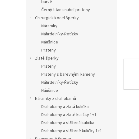
n
barvě
e
Černý titan snubní prsteny
l
Chirurgická ocel šperky
Náramky
Náhrdelníky-Řetízky
Náušnice
Prsteny
Zlaté šperky
Prsteny
Prsteny s barevnými kameny
Náhrdelníky-Řetízky
Náušnice
Náramky z drahokamů
Drahokamy a zlatá kulička
Drahokamy a zlaté kuličky 1+1
Drahokamy a stříbrná kulička
Drahokamy a stříbrné kuličky 1+1