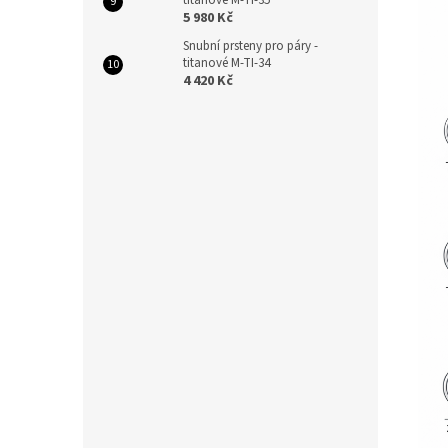
titanové M-TI-35
5 980 Kč
Snubní prsteny pro páry -
titanové M-TI-34
4 420 Kč