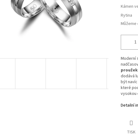
Kámen ve
Rytina
Můžeme d
Moderní s
nadčasov
proužek 
dodává lu
být naví
které pod
vysokou o
Detailní 
TISK