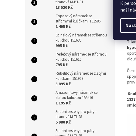
eleg
titanové M-BT-01
K perso
mode
13 520 Kč
naší ná
Topazový náramek se
Dáms
stříbrnými kuličkami 151586
kter
Nast
1 495 Kč
vyni
Spinelový náramek se stříbrnou
kuličkou 151630
Titan
995 Kč
hypo
opot
Perleťový náramek se stříbrnou
dlou
kuličkou 151616
795 Kč
Čern
Rubelitový náramek se zlatými
spoj
kuličkami 151968
prov
3 895 Kč
Amazonitový náramek se
S
nu
zlatou kuličkou 155416
1837
1 195 Kč
smlo
Snubní prsteny pro páry -
titanové M-TI-28
5 980 Kč
Snubní prsteny pro páry -