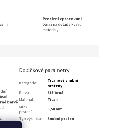
Precizní zpracování
Vašim
Důraz na detail a kvalitní
materiály
Doplňkové parametry
Titanové snubní
Kategorie
:
prsteny
dají
Barva
:
Stříbrná
působí
Materiál
:
Titan
rné barvě
šířka
ed.
5,50 mm
prstenů
:
vým
Typ výrobku
:
Snubní prsten
rnost svou